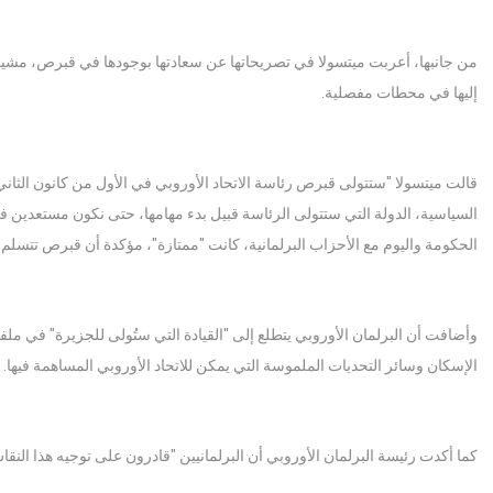
من جانبها، أعربت ميتسولا في تصريحاتها عن سعادتها بوجودها في قبرص، مشيرة 
إليها في محطات مفصلية.
قالت ميتسولا "ستتولى قبرص رئاسة الاتحاد الأوروبي في الأول من كانون الثاني
السياسية، الدولة التي ستتولى الرئاسة قبيل بدء مهامها، حتى نكون مستعدين
الحكومة واليوم مع الأحزاب البرلمانية، كانت "ممتازة"، مؤكدة أن قبرص تتسلم
وأضافت أن البرلمان الأوروبي يتطلع إلى "القيادة التي ستُولى للجزيرة" في مل
الإسكان وسائر التحديات الملموسة التي يمكن للاتحاد الأوروبي المساهمة فيها.
كما أكدت رئيسة البرلمان الأوروبي أن البرلمانيين "قادرون على توجيه هذا النقا