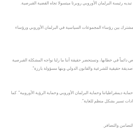
تبديه رئيسة البرلمان الأوروبي روبرتا ميتسولا تجاه القضية القبرصية.
ماع مشترك بين رؤساء المجموعات السياسية في البرلمان الأوروبي ورؤساء
 دائماً في خطابها، وتستحضر حقيقة أننا ما زلنا نواجه المشكلة القبرصية
صديقة حقيقية للشرعية والقانون الدولي وبنها مسؤولة بارزة".
ة ديمقراطياتنا وحماية البرلمان الأوروبي وحماية الرؤية الأوروبية". كما
دادات تسير بشكل منظم للغاية".
لتضامن والتضافر.