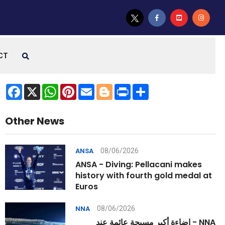
CT
Facebook
X
WhatsApp
Pinterest
Email
Blogger
Print
Share
Other News
08/06/2026
ANSA
ANSA - Diving: Pellacani makes
history with fourth gold medal at
Euros
08/06/2026
NNA
NNA - إضاءة أكبر مسبحة عائمة عند