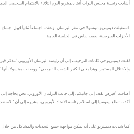
أشادت رئيسة مجلس النواب أنيتا ديميتريو اليوم الثلاثاء بالاهتمام الشخصي الذي 
استقبلت ديميتريو ميتسولا في مقر البرلمان، وعقدتا اجتماعاً ثنائياً قبيل اجت
الأحزاب القبرصية، يعقبه نقاش في الجلسة العامة.
لفتت ديميتريو في كلمات الترحيب، إلى أن رئيسة البرلمان الأوروبي "تتذكر قبرص
والاحتلال المستمر، وهذا يعني الكثير للشعب القبرصي". ووصفت ميتسولا بأنها "
أضافت "قبرص تقف إلى جانبكم، إلى جانب البرلمان الأوروبي. نحن بحاجة إلى حماي
أكدت تطلع نيقوسيا إلى استلام رئاسة الاتحاد الأوروبي، مشيرة إلى أن "الاستع
كما شددت ديميتريو على أنه يمكن مواجهة جميع التحديات والمشاكل من خلال ا