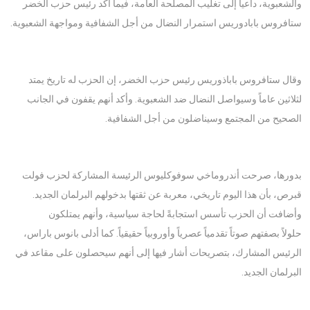
والشعبوية، داعياً إلى تغليب المصلحة العامة، فيما أكد رئيس حزب الخضر
ستافروس بابادوريس استمرار النضال من أجل الشفافية ومواجهة الشعبوية.
وقال ستافروس باباذوريس رئيس حزب الخضر، إن الحزب له تاريخ يمتد
لثلاثين عاماً وسيواصل النضال ضد الشعبوية. وأكد أنهم يقفون في الجانب
الصحيح من المجتمع وسيناضلون من أجل الشفافية.
بدورها، صرحت أندروماخي سوفوكليوس الرئيسة المشاركة لحزب فولت
قبرص، بأن هذا اليوم تاريخي، معربة عن ثقتها بدخولهم البرلمان الجديد.
وأضافت أن الحزب تأسس استجابةً لحاجة سياسية، وأنهم يمتلكون
حلولاً بصفتهم صوتاً تقدمياً عصرياً وأوروبياً حقيقياً. كما أدلى بانوس باراس،
الرئيس المشارك، بتصريحات أشار فيها إلى أنهم سيحصلون على مقاعد في
البرلمان الجديد.