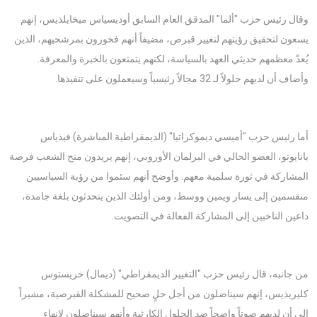
وقال رئيس حزب "ألما" المدقق العام السابق أوديسياس ميخايلذيس، إنهم
يسعون لتحقيق رؤيتهم لتغيير قبرص، مضيفاً أنهم فخورون بمرشحيهم، الذين
يُعدّ معظمهم حديثي العهد بالسياسة، لكنهم يتمتعون بالخبرة والمعرفة.
وأضاف أن لديهم حلولاً لـ 32 مجالاً رئيسياً وسيعملون على تنفيذها.
أما رئيس حزب "أميسي ديموكراتيا" (الديمقراطية المباشرة) فيذياس
بانايوتو، العضو الحالي في البرلمان الأوروبي، إنهم يريدون منح الشعب فرصة
المشاركة في ثورة سلمية معهم. وأوضح أنهم سئموا من رؤية السياسيين
منقسمين إلى يسار ويمين ووسط، ومن أولئك الذين يتحدثون بلغة جامدة،
داعين الناخبين إلى المشاركة الفعالة في التصويت.
من جانبه، قال رئيس حزب "التغيير الديمقراطي" (ديمال) خريستوس
كليريذيس، إنهم سيناضلون من أجل حلٍ صحيح للمشكلة القبرصية، مشيراً
إلى أن لديهم صوتاً واضحاً ضد الحلول الكارثية وأنهم سيناضلون لإنهاء