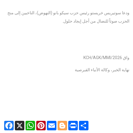
ودعا سوتيريس خريستو رئيس حزب سيكو بانو (النهوض)، الناخبين إلى منح
الحزب صوتاً للنضال من أجل إيجاد حلول.
واق KCH/AGK/MMI/2026
نهاية الخبر، وكالة الأنباء القبرصية
Facebook
X
WhatsApp
Pinterest
Email
Blogger
Print
Share