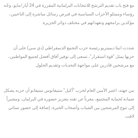
مع فتح باب تقديم الترشح للانتخابات البرلمانية المقررة في 24 أيار/مايو، وجّه
رؤساء وممثلو الأحزاب السياسية في قبرص رسائل مباشرة إلى الناخبين،
مؤكدين برامجهم وتعهداتهم في مختلف دوائر الجزيرة.
شددت انيتا ديميتريو رئيسة حزب التجمع الديمقراطي (دي سي) على أن
حزبها يمثل "قوة استقرار"، تسعى إلى توفير آفاق أفضل لجميع المواطنين،
مع مرشحين قادرين على مواجهة التحديات وتقديم الحلول.
من جهته، اعتبر الأمين العام لحزب "أكيل" ستيفانوس ستيفانو أن حزبه يشكل
ضمانة لحماية المجتمع، معرباً عن ثقته بتعزيز حضوره في البرلمان، ومشيراً
إلى تنوع المرشحين بين الشباب وأصحاب الخبرة، إضافة إلى حضور نسائي
لافت.