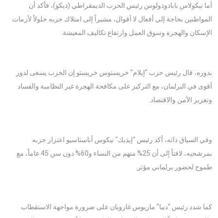
أما نيكولاس بابادوذولوس رئيس الحزب الديمقراطي (ذيكو)، فأكد أن
المواطنين بحاجة إلى أفعال لا أقوال، مشيراً إلى امتلاك حزبه حلولاً لأزمات
الإسكان والهجرة وسوق العمل وارتفاع تكاليف المعيشة.
بدوره، قال رئيس حزب "إيلام" خريستوس خريستو إن الحزب يسعى لدور
أقوى في البرلمان، مع التركيز على مكافحة الهجرة غير النظامية والفساد
وتعزيز الأمن والاقتصاد.
وفي السياق ذاته، أكد رئيس "إيذيك" نيكوس أناستاسيو اعتزاز حزبه
بمرشحيه، لافتاً إلى أن 25% منهم من النساء و60% دون سن 45 عاماً، مع
طموح لحضور برلماني مؤثر.
كما شدد رئيس "ديبا" ماريوس غارويان على ضرورة مواجهة الاستقطاب