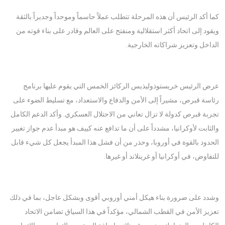
كما أكد الرئيس أن هذه المرحلة تتطلب عملاً حاسماً وموحداً وجديراً بالثقة
ويقود إلى اتحاد أكثر استقلالية ومنفتح على العالم وقادر على بناء قوته من
الداخل وتعزيز شراكاته الخارجية.
عرض الرئيس خريستوذوليذيس الركائز الخمس التي يقوم عليها برنامج
رئاسة قبرص، مشيراً إلى الأمن والدفاع والاستعداد، مع تسليط الضوء على
تجربة قبرص كدولة لا تزال تعاني من الاحتلال العسكري. وأكد الدعم الكامل
والثابت لأوكرانيا، مشدداً على أن ما تدافع عنه كييف هو مبدأ عدم جواز تغيير
الحدود بالقوة في أوروبا، وحذر من أن فشل هذا المبدأ يجعل كل شيء قابل
للتفاوض، في أوكرانيا أو غرينلاند أو غيرها.
وشدد على ضرورة بناء هيكل أمني أوروبي أقوى وبشكل عاجل، بما في ذلك
تعزيز الأمن في القطب الشمالي، مؤكداً في هذا السياق تضامن الاتحاد