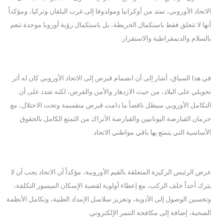
الاتحاد الأوروبي، تمتد من أوكرانيا ومولدوفا إلى غرب البلقان وتركيا، ومؤكداً
أنها لا تتعلق فقط باستكمال الخريطة، بل باستكمال رؤية أوروبا موحدة تنعم
بالسلام والديمقراطية والاستقرار.
في هذا السياق، أشار إلى أن انضمام قبرص إلى الاتحاد الأوروبي كان له أثر
تحويلي على البلاد، من حيث الازدهار والأمن والفرص، لكنه شدد على أن
التكامل الأوروبي سيظل ناقصاً ما دامت قبرص منقسمة وتحت الاحتلال، مع
حرمان القبارصة اليونانيين والقبارصة الأتراك من التمتع الكامل بالحقوق
الأساسية التي يتمتع بها باقي مواطني الاتحاد.
عرض الرئيس الركيزة المتعلقة بالقيم الأوروبية، مؤكداً أن الاتحاد يجب أن لا
يترك أحداً خلف الركب، مع إعطاء أولوية لقضية الإسكان الميسور التكلفة،
وتحسين الوصول إلى الأدوية، وتعزيز سلاسل الإمداد الطبية، وتكامل الأنظمة
الصحية، إضافة إلى مكافحة التنمر الإلكتروني.