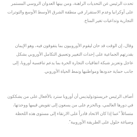
تحدث الرئيس عن التحديات الراهنة، ومن بينها العدوان الروسي المستمر
على أوكرانيا وعدم الاستقرار في منطقة الشرق الأوسط الأوسع والتوترات
التجارية وتداعيات تغير المناخ.
وقال، إن الوقت قد حان ليقوم الأوروبيون بما يتفوقون فيه، وهو الإيمان
بقدرتهم الجماعية على إحداث التغيير وتعميق التكامل الأوروبي بشكل
عاجل وتعزيز شبكة اتفاقيات التجارة الحرة بما يدعم تنافسية أوروبا، إلى
جانب حماية حدودها ومواطنيها ونمط الحياة الأوروبي.
أضاف الرئيس خريستوذوليذيس أن أوروبا سترد بالأفعال على من يشككون
في دورها العالمي، وبالحزم على من يسعون إلى تقويض قيمها ووحدتها،
متسائلاً "عما إذا كان الاتحاد قادراً على الارتقاء إلى مستوى هذه اللحظة
وصياغة حلول على الطريقة الأوروبية".