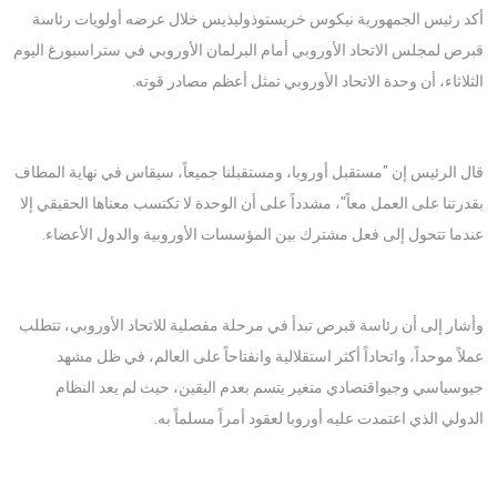
أكد رئيس الجمهورية نيكوس خريستوذوليذيس خلال عرضه أولويات رئاسة
قبرص لمجلس الاتحاد الأوروبي أمام البرلمان الأوروبي في ستراسبورغ اليوم
الثلاثاء، أن وحدة الاتحاد الأوروبي تمثل أعظم مصادر قوته.
قال الرئيس إن "مستقبل أوروبا، ومستقبلنا جميعاً، سيقاس في نهاية المطاف
بقدرتنا على العمل معاً"، مشدداً على أن الوحدة لا تكتسب معناها الحقيقي إلا
عندما تتحول إلى فعل مشترك بين المؤسسات الأوروبية والدول الأعضاء.
وأشار إلى أن رئاسة قبرص تبدأ في مرحلة مفصلية للاتحاد الأوروبي، تتطلب
عملاً موحداً، واتحاداً أكثر استقلالية وانفتاحاً على العالم، في ظل مشهد
جيوسياسي وجيواقتصادي متغير يتسم بعدم اليقين، حيث لم يعد النظام
الدولي الذي اعتمدت عليه أوروبا لعقود أمراً مسلماً به.