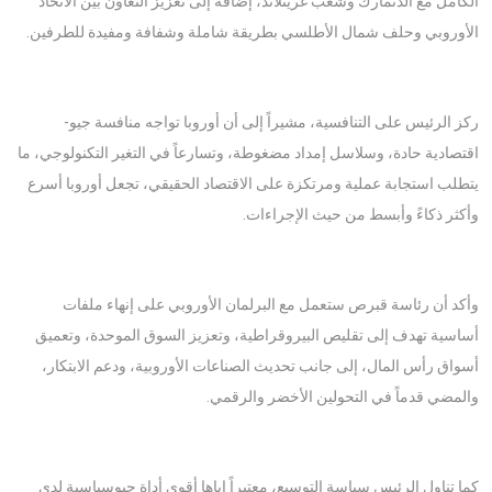
الكامل مع الدنمارك وشعب غرينلاند، إضافة إلى تعزيز التعاون بين الاتحاد
الأوروبي وحلف شمال الأطلسي بطريقة شاملة وشفافة ومفيدة للطرفين.
ركز الرئيس على التنافسية، مشيراً إلى أن أوروبا تواجه منافسة جيو-
اقتصادية حادة، وسلاسل إمداد مضغوطة، وتسارعاً في التغير التكنولوجي، ما
يتطلب استجابة عملية ومرتكزة على الاقتصاد الحقيقي، تجعل أوروبا أسرع
وأكثر ذكاءً وأبسط من حيث الإجراءات.
وأكد أن رئاسة قبرص ستعمل مع البرلمان الأوروبي على إنهاء ملفات
أساسية تهدف إلى تقليص البيروقراطية، وتعزيز السوق الموحدة، وتعميق
أسواق رأس المال، إلى جانب تحديث الصناعات الأوروبية، ودعم الابتكار،
والمضي قدماً في التحولين الأخضر والرقمي.
كما تناول الرئيس سياسة التوسيع، معتبراً إياها أقوى أداة جيوسياسية لدى