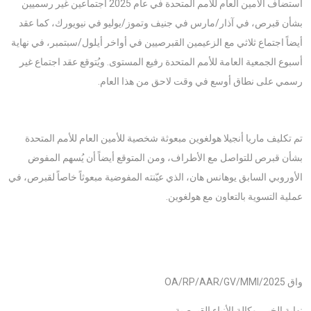
استضاف الأمين العام للأمم المتحدة في عام 2025 اجتماعين غير رسميين
بشأن قبرص، في آذار/مارس في جنيف وتموز/يوليو في نيويورك، كما عقد
أيضاً اجتماع ثلاثي مع الزعيمين القبرصيين في أواخر أيلول/سبتمبر، في نهاية
أسبوع الجمعية العامة للأمم المتحدة رفيع المستوى. ويُتوقع عقد اجتماع غير
رسمي على نطاق أوسع في وقت لاحق من هذا العام.
تم تكليف ماريا أنجيلا هولغوين مبعوثة شخصية للأمين العام للأمم المتحدة
بشأن قبرص للتواصل مع الأطراف، ومن المتوقع أيضاً أن يُسهم المفوض
الأوروبي السابق يوهانس هان، الذي عيّنته المفوضية مبعوثاً خاصاً لقبرص، في
عملية التسوية بالتعاون مع هولغوين.
واق OA/RP/AAR/GV/MMI/2025
نهاية الخبر، وكالة الأنباء القبرصية