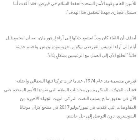
للأمين العام وقوة الأمم المتحدة لحفظ السلام في قبرص، فقد أكدت أننا
سنبذل قصارى جهدنا لتحقيق هذا الهدف".
أضاف أن اللقاء كان ودياً استمع خلالها إلى آراء إرهورمان، بعد أن استمع قبل
أيام إلى آراء الرئيس القبرصي نيكوس خريستودوليديس. واختتم حديثه
قائلاً "أتطلع الآن إلى العمل مع الزعيمين بشكلٍ بنّاء".
قبرص مقسمة منذ عام 1974، عندما غزت تركيا ثلثها الشمالي واحتلته.
فشلت الجولات المتكررة من محادثات السلام التي تقودها الأمم المتحدة حتى
الآن في تحقيق نتائج بسبب التعنت التركي. انتهت الجولة الأخيرة من
المفاوضات التي عُقدت في تموز/يوليو 2017 في منتجع كران مونتانا
السويسري، دون التوصل إلى حل حاسم.