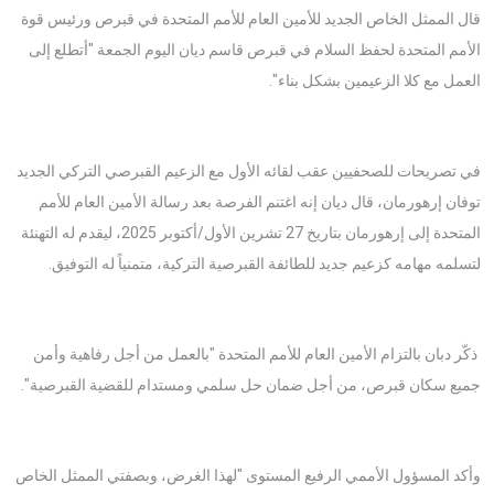
قال الممثل الخاص الجديد للأمين العام للأمم المتحدة في قبرص ورئيس قوة
الأمم المتحدة لحفظ السلام في قبرص قاسم ديان اليوم الجمعة "أتطلع إلى
العمل مع كلا الزعيمين بشكل بناء".
في تصريحات للصحفيين عقب لقائه الأول مع الزعيم القبرصي التركي الجديد
توفان إرهورمان، قال ديان إنه اغتنم الفرصة بعد رسالة الأمين العام للأمم
المتحدة إلى إرهورمان بتاريخ 27 تشرين الأول/أكتوبر 2025، ليقدم له التهنئة
لتسلمه مهامه كزعيم جديد للطائفة القبرصية التركية، متمنياً له التوفيق.
ذكّر دبان بالتزام الأمين العام للأمم المتحدة "بالعمل من أجل رفاهية وأمن
جميع سكان قبرص، من أجل ضمان حل سلمي ومستدام للقضية القبرصية".
وأكد المسؤول الأممي الرفيع المستوى "لهذا الغرض، وبصفتي الممثل الخاص