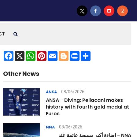
CT
Facebook
X
WhatsApp
Pinterest
Email
Blogger
Print
Share
Other News
08/06/2026
ANSA
ANSA - Diving: Pellacani makes
history with fourth gold medal at
Euros
08/06/2026
NNA
NNA - إضاءة أكبر مسبحة عائمة عند