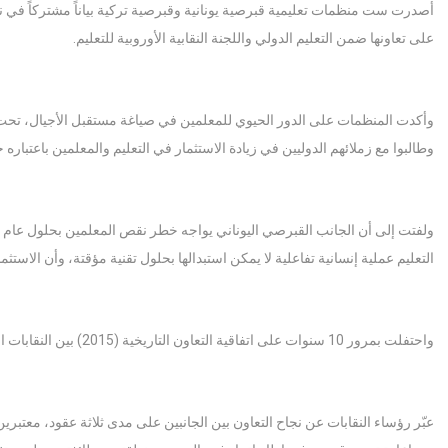
على تعاونها ضمن التعليم الدولي واللجنة النقابية الأوروبية للتعليم.
وأكدت المنظمات على الدور الحيوي للمعلمين في صياغة مستقبل الأجيال، تحت الش
وطالبوا مع زملائهم الدوليين في زيادة الاستثمار في التعليم والمعلمين باعتباره خدمة ع
التعليم عملية إنسانية تفاعلية لا يمكن استبدالها بحلول تقنية مؤقتة، وأن الاست
واحتفلت بمرور 10 سنوات على اتفاقية التعاون التاريخية (2015) بين النقابات التعليمية القبرصية، مؤكدة التزامها بتعليم قيم السلام والديمقراطية والعدالة.
عبّر رؤساء النقابات عن نجاح التعاون بين الجانبين على مدى ثلاثة عقود، معتبر