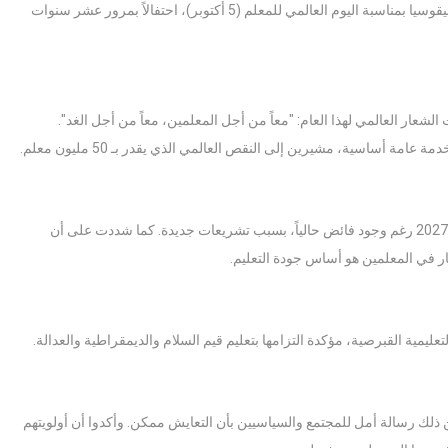
أصدرت ست منظمات تعليمية قبرصية يونانية وقبرصية تركية بياناً مشتركاً في نيقوسيا بمناسبة اليوم العالمي للمعلم (5 أكتوبر)، احتفالاً بمرور عشر سنوات
عار العالمي لهذا العام: "معاً من أجل المعلمين، معاً من أجل الغد".
امة أساسية، مشيرين إلى النقص العالمي الذي يقدر بـ 50 مليون معلم.
ولفتت إلى أن الجانب القبرصي اليوناني يواجه خطر نقص المعلمين بحلول عام 2027 رغم وجود فائض حالياً، بسبب تشريعات جديدة. كما شددت على أن
ثمار في المعلمين هو أساس جودة التعليم.
ين ذلك رسالة أمل للمجتمع والسياسيين بأن التعايش ممكن. وأكدوا أن أولويتهم