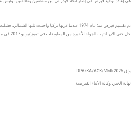
هي إعادة توحيد قبرص في إطار اتحاد فيدرالي من منطقتين وطائفتين، وليس تقس
تم تقسيم قبرص منذ عام 1974 عندما غزتها تركيا واحتلت ثل
حل حتى الآن. انتهت الجولة الأخيرة من المفاوضات في تموز/يوليو 2017 في منتجع كران مونتانا السويسري دون نتائج.
واق RPA/KA/AGK/MMI/2025
نهاية الخبر، وكالة الأنباء القبرصية