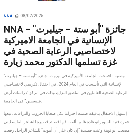
08/02/2025
NNA
NNA - جائزة "أبو ستة - جيلبرت"
الإنسانية في الجامعة الاميركية
لاختصاصيي الرعاية الصحية في
غزة تسلمها الدكتور محمد زيارة
وطنية - افتتحت الجامعة الأميركية في بيروت، جائزة "أبو ستة – جيلبرت"
الإنسانية التي تأسست في العام 2024، في احتفال تكريمي لأختصاصيي
الرعاية الصحية العاملين في مناطق النزاع، وذلك في مركز "دراسات أرض
فلسطين" في الجامعة.
إستهل الاحتفال بدقيقة صمت احتراما لكل ضحايا الحروب والنزاعات، تبعها
فقرة فنية للسوبرانو غادة غانم، ألقت فيها قصائد قصيرة للشاعر الفلسطيني
مصعب أبو توهة وغنت قصيدة "إن كان علي أن أموت" للشاعر الراحل رفعت