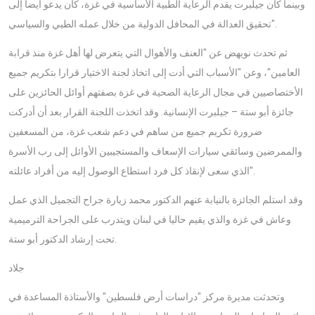
وبينما كان جيلبرت يقدم الرعاية الطبية الأساسية في غزة، كان يدعو أيضا إلى
تحقيق العدالة في المحافل الدولية من خلال عمله الطبي والسياسي".
ثم تحدث نويهض عن "العنف والأهوال التي يتعرض لها أهل غزة منذ قرابة
العامين"، وعن "الأسباب التي أدت إلى اتخاذ لجنة الاختيار قرارا بتكريم جميع
الأختصاصيين في مجال الرعاية الصحية في غزة بصفتهم أوائل الحائزين على
جائزة أبو ستة – جيلبرت الإنسانية. وقد اتخذت اللجنة القرار بعد أن أدركت
ضرورة تكريم جميع من ساهم في دعم شعب غزة، من المسعفين
والممرضين وسائقي سيارات الإسعاف والمستجيبين الأوائل إلى رب الأسرة
الذي سعى لإنقاذ كل فرد استطاع الوصول إليه من أفراد عائلته".
وقد استلم الجائزة بالنيابة عنهم الدكتور محمد زيارة جراح التجميل الذي عمل
وعاش في غزة والذي يقيم حاليا في لبنان ويتدرب على الجراحة الترميمية
تحت إرشاد الدكتور أبو ستة.
جلاد
وتحدثت مديرة مركز "دراسات أرض فلسطين" والأستاذة المساعدة في