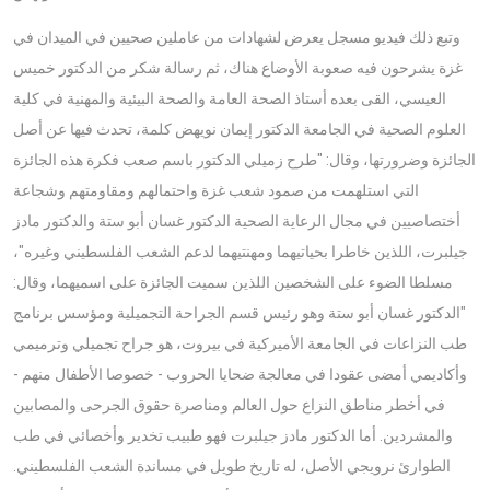
وتبع ذلك فيديو مسجل يعرض لشهادات من عاملين صحيين في الميدان في
غزة يشرحون فيه صعوبة الأوضاع هناك، ثم رسالة شكر من الدكتور خميس
العيسي، القى بعده أستاذ الصحة العامة والصحة البيئية والمهنية في كلية
العلوم الصحية في الجامعة الدكتور إيمان نويهض كلمة، تحدث فيها عن أصل
الجائزة وضرورتها، وقال: "طرح زميلي الدكتور باسم صعب فكرة هذه الجائزة
التي استلهمت من صمود شعب غزة واحتمالهم ومقاومتهم وشجاعة
أختصاصيين في مجال الرعاية الصحية الدكتور غسان أبو ستة والدكتور مادز
جيلبرت، اللذين خاطرا بحياتيهما ومهنتيهما لدعم الشعب الفلسطيني وغيره"،
مسلطا الضوء على الشخصين اللذين سميت الجائزة على اسميهما، وقال:
"الدكتور غسان أبو ستة وهو رئيس قسم الجراحة التجميلية ومؤسس برنامج
طب النزاعات في الجامعة الأميركية في بيروت، هو جراح تجميلي وترميمي
وأكاديمي أمضى عقودا في معالجة ضحايا الحروب - خصوصا الأطفال منهم -
في أخطر مناطق النزاع حول العالم ومناصرة حقوق الجرحى والمصابين
والمشردين. أما الدكتور مادز جيلبرت فهو طبيب تخدير وأخصائي في طب
الطوارئ نرويجي الأصل، له تاريخ طويل في مساندة الشعب الفلسطيني.