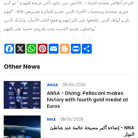
التزام أخلاقي بحماية الحياة – بالأخص حين تكون أكثر عرضة للتهديد." ثم كرم
خوري شجاعة وتضحيات الأفراد الذين تعتزم الجائزة تقديرهم، قائلا، "اليوم
نكرم أولئك الذين حافظوا على التزامهم ودفعوا أغلى الأثمان، وكذلك الذين
يواصلون تقديم الخدمة تحت ظروف عصية على الفهم".
Facebook
X
WhatsApp
Pinterest
Email
Blogger
Print
Share
Other News
08/06/2026
ANSA
ANSA - Diving: Pellacani makes
history with fourth gold medal at
Euros
08/06/2026
NNA
NNA - إضاءة أكبر مسبحة عائمة عند شاطئ
البوار