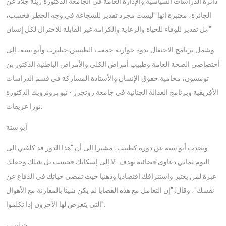
دائرة الدراسات السياسية والإدارة العامة في الجامعة الدكتورة زينة جلاد عن
الجائزة، معتبرة انها "ليست مجرد تقدير للشجاعة في وجه الخطر فحسب،
بل تقدير للوفاء للحياة والرعاية والكرامة غير القابلة للاختزال لكل إنسان."
وشمل برنامج الاحتفال ندوة حوارية جمعت الطبيبين جيلبرت وأبو ستة، إلى
أختصاصي الصحة العامة وطبيب أمراض الكلى والأمراض الباطنية الدكتور بن
تومسون، محامية حقوق الإنسان والأستاذة المشاركة في قسم الدراسات
الأفريقية وبرنامج العدالة الجنائية في جامعة روتجرز - نيو برونزويك الدكتورة
نورا عريقات.
أبو ستة
وتحدث أبو ستة عن دوره كطبيب، مشيرا إلى أن "هذا الدور قد كلفني الى
اليوم ثماني دعاوى قضائية تهدف "لا إلى إسكاتك فحسب بل شلك وجعلك
عبرة لمن يعتبر واستنزافك اقتصاديا وذهنيا حيث تمضي حياتك في الدفاع عن
نفسك"، وقال: "إن التعامل مع هذه القضايا لم يكن شيئا بالمقارنة مع الأهوال
التي يتعرض لها الآخرون إذا تكلموا".
جيلبرت