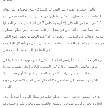
وألقى جيلبرت الضوء على العدد غير المتكافئ من الهجمات على نظام
الرعاية الصحية، وقال، "يشكل العاملون في مجال الرعاية الصحية في غزة
0,9 في المئة من السكان، إلا أنهم يشكلون 7 في المئة من إجمالي الضحايا
أيضا. مما يعني أن العاملين في مجال الرعاية الصحية الذين يقتلون يمثلون
ثمانية أضعاف عدد المدنيين"، ولفت الى ان "هذه الهجمات تحصل لمنع الناس
من مساعدة هذه المنطقة لأن الرعاية الصحية هي شكل من أشكال المقاومة
في المناطق الخاضعة لذلك الاحتلال."
واختتم الاحتفال بكلمة لرئيس الجامعة الدكتور فضلو خوري، تحدث فيها عن
الوقع العاطفي للأمسية، وقال: "من الصعوبة البالغة إيجاد الكلمات بعد ما
سمعناه الليلة من شهادات لأصوات كادت أن تقمع لولا أن وجدت سبيلا
للخروج"، مستندا إلى عمله في هذا المجال، على الغاية الأعمق من مهنة
الطب".
اضاف: "بصفتي شخصا أمضى معظم حياته في مجال الطب، أعتقد بأن هذه
الجائزة تختزل كل ما يفترض أن يمثله. فالطب ليس مجرد علم أو خدمة، هو