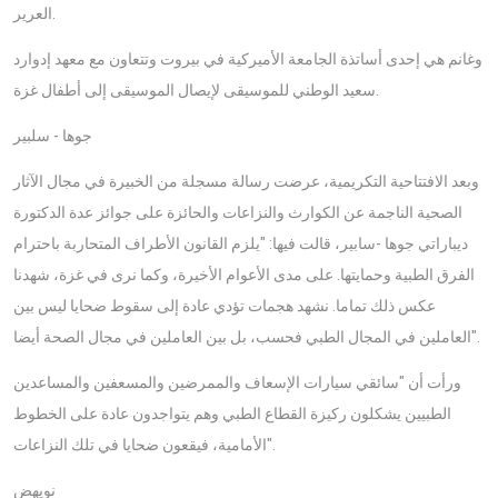
العرير.
وغانم هي إحدى أساتذة الجامعة الأميركية في بيروت وتتعاون مع معهد إدوارد
سعيد الوطني للموسيقى لإيصال الموسيقى إلى أطفال غزة.
جوها - سلبير
وبعد الافتتاحية التكريمية، عرضت رسالة مسجلة من الخبيرة في مجال الآثار
الصحية الناجمة عن الكوارث والنزاعات والحائزة على جوائز عدة الدكتورة
ديباراتي جوها -سابير، قالت فيها: "يلزم القانون الأطراف المتحاربة باحترام
الفرق الطبية وحمايتها. على مدى الأعوام الأخيرة، وكما نرى في غزة، شهدنا
عكس ذلك تماما. نشهد هجمات تؤدي عادة إلى سقوط ضحايا ليس بين
العاملين في المجال الطبي فحسب، بل بين العاملين في مجال الصحة أيضا".
ورأت أن "سائقي سيارات الإسعاف والممرضين والمسعفين والمساعدين
الطبيين يشكلون ركيزة القطاع الطبي وهم يتواجدون عادة على الخطوط
الأمامية، فيقعون ضحايا في تلك النزاعات".
نويهض