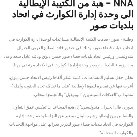
NNA - هبة من الكتيبة الإيطالية
الى وحدة إدارة الكوارث في اتحاد
بلديات صور
وطنية - صور - قدمت الكتيبة الإيطالية مساعدات لوحدة إدارة الكوارث في
اتحاد بلديات قضاء صور، وذلك في حضور قائد القطاع الغربي الجنرال
مندوليسي ورئيس اتحاد بلديات قضاء صور حسن دبوق ونائبه عادل سعد وعدد
من رؤساء البلديات ومدير وحدة إدارة الكوارث في الاتحاد مرتضى مهنا.
تخلل حفل تسليم المساعدات، كلمة شكر ألقاها رئيس الاتحاد حسن دبوق،
أعرب فيها عن تقديره للقوة الإيطالية "على ما تقدمّه تجاه الجنوب وأهله"،
مشيدا ب"العلاقات المتينة بين "اليونيفيل" والمجتمع المحلي.
بدوره، قال الجنرال مندوليسي:"إن هذه المساعدات تعكس عمق التعاون
والتضامن بين إيطاليا وجنوب لبنان، وتعبر عن التزامنا بدعم وحدة إدارة
الكوارث في اتحاد بلديات قضاء صور لتعزيز قدراتها على مواجهة التحديات
والكوارث المختلفة".