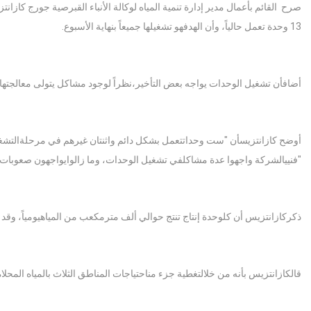
صرح القائم بأعمال مدير إدارة تنمية المياه لوكالة الأنباء القبرصية جورج كاز
13 وحدة تعمل حالياً، وأن الهدفهو تشغيلها جميعاً بنهاية الأسبوع.
أضافأن تشغيل الوحدات يواجه بعض التأخير،نظراً لوجود مشاكل يتولى معالجتها 
أوضح كازانتزيسأن "ست وحداتتعمل بشكل دائم واثنتان غيرهم في مرحلةالتشغيل ا
"فنييالشركة واجهوا عدة مشاكلفي تشغيل الوحدات، وما زالوايواجهون صعوبات وأن
ذكركازانتزيس أن كلوحدة إنتاج تنتج حوالي ألف مترمكعب من المياهيومياً، وقد ب
قالكازانتزيس بأنه من خلالتغطية جزء مناحتياجات المناطق الثلاث بالمياه المحل