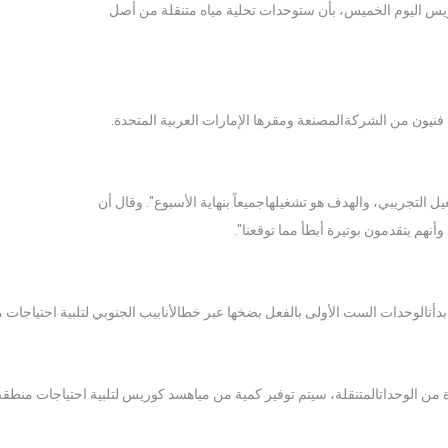
انتزيس اليوم الخميس، بأن ستوحدات تحلية مياه متنقلة من أصل
فنيون من الشركةالمصنعة ومقرها الإمارات العربية المتحدة.
لتجريبي، والهدف هو تشغيلهاجميعاً بنهاية الأسبوع". وقال أن
هم يتقدمون بوتيرة أبطأ مما توقعنا".
دأتالوحدات الست الأولى بالفعل بضخها عبر خطالأنابيب الجنوبي لتلبية احتياجات م
اة من الوحداتالمتنقلة، سيتم توفير كمية من مياهسد كوريس لتلبية احتياجات منطق