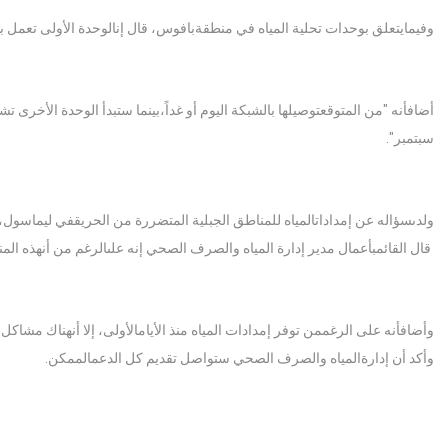
وفيمايتعلق بوحدات تحلية المياه في منطقةبافوس، قال إنالوحدة الأولى تعمل بشك
أضافأنه "من المتوقعتوصيلها بالشبكة اليوم أو غداً،بينما ستبدأ الوحدة الأخرى ت
سبتمبر".
ولدىسؤاله عن إمداداتالمياه للمناطق الجبلية المتضررة من الحريقفي ليماسول،
قال القائمبأعمال مدير إدارة المياه والصرف الصحي إنه علىالرغم من أنهذه ال
وأضافأنه على الرغممن توفر إمدادات المياه منذ الأيامالأولى، إلا أنهناك مشاك
وأكد أن إدارةالمياه والصرف الصحي ستواصل تقديم كل الدعمالممكن.