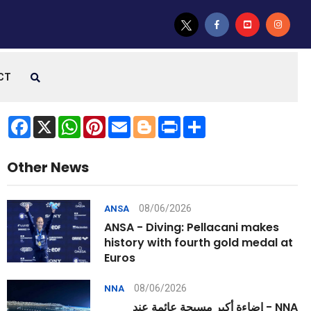
CT
Facebook
X
WhatsApp
Pinterest
Email
Blogger
Print
Share
Other News
08/06/2026
ANSA
ANSA - Diving: Pellacani makes
history with fourth gold medal at
Euros
08/06/2026
NNA
NNA - إضاءة أكبر مسبحة عائمة عند