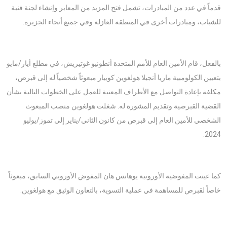
قدماً في عدد من المبادرات، تشمل فتح المزيد من المعابر وإنشاء لجنة فنية
للشباب، ومبادرات أخرى في المنطقة العازلة وفي جميع أنحاء الجزيرة.
بالفعل، قام الأمين العام للأمم المتحدة أنطونيو غوتيريش، في مطلع أيار/مايو
بتعيين الكولومبية ماريا أنجيلا هولغوين كوييار مبعوثاً شخصياً له إلى قبرص،
مكلفة بإعادة التواصل مع الأطراف المعنية للعمل على الخطوات التالية بشأن
القضية القبرصية وتقديم المشورة له. شغلت هولغوين منصب المبعوث
الشخصي للأمين العام إلى قبرص من كانون الثاني/يناير إلى تموز/يوليو
2024.
كما عينت المفوضية الأوروبية يوهانس هان المفوض الأوروبي السابق، مبعوثاً
خاصاً لقبرص للمساهمة في عملية التسوية، بالتعاون الوثيق مع هولغوين.