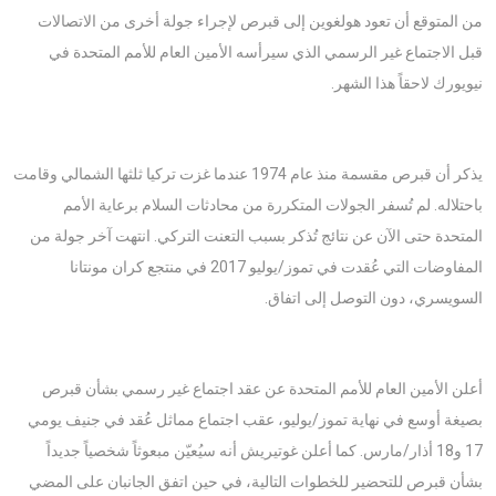
من المتوقع أن تعود هولغوين إلى قبرص لإجراء جولة أخرى من الاتصالات
قبل الاجتماع غير الرسمي الذي سيرأسه الأمين العام للأمم المتحدة في
نيويورك لاحقاً هذا الشهر.
يذكر أن قبرص مقسمة منذ عام 1974 عندما غزت تركيا ثلثها الشمالي وقامت
باحتلاله. لم تُسفر الجولات المتكررة من محادثات السلام برعاية الأمم
المتحدة حتى الآن عن نتائج تُذكر بسبب التعنت التركي. انتهت آخر جولة من
المفاوضات التي عُقدت في تموز/يوليو 2017 في منتجع كران مونتانا
السويسري، دون التوصل إلى اتفاق.
أعلن الأمين العام للأمم المتحدة عن عقد اجتماع غير رسمي بشأن قبرص
بصيغة أوسع في نهاية تموز/يوليو، عقب اجتماع مماثل عُقد في جنيف يومي
17 و18 أذار/مارس. كما أعلن غوتيريش أنه سيُعيّن مبعوثاً شخصياً جديداً
بشأن قبرص للتحضير للخطوات التالية، في حين اتفق الجانبان على المضي