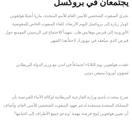
يجتمعان في بروكسل
تجري المبعوث الشخصي للأمين العام للأمم المتحدة، ماريا أنجيلا هولغوين
كويار زيارة إلى بروكسل اليوم الأربعاء، للقاء المبعوث الخاص للمفوضية
الأوروبية إلى قبرص يوهانس هان، تمهيداً للاجتماع غير الرسمي الموسع حول
قبرص الذي سيُعقد في نيويورك لاحقاً هذا الشهر.
عقدت هولغوين يوم الثلاثاء اجتماعاً في لندن مع وزير الدولة البريطاني
لشؤون أوروبا ستيفن دوتي.
صرح متحدث باسم وزارة الخارجية البريطانية لوكالة الأنباء القبرصية بأن
المملكة المتحدة مستعدة لدعم جهود المبعوث الشخصي للأمين العام. وأضاف
أن تعيين هولغوين يُتيح فرصة مهمة "وندعو جميع الأطراف إلى اغتنامها".