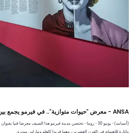
ANSA - معرض "حيوات متوازية".. في فيرمو يجمع بين فريدا كاهلو ومارلين مونرو
(أنسامد) - يونيو 30 - روما - تحتضن مدينة فيرمو هذا الصيف معرضا ف
وإثارة للاهتمام في القرن العشرين، وهما فريدا كاهلو ومارلين مونرو.