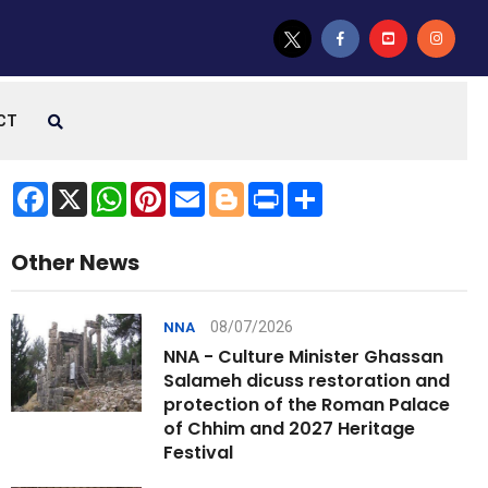
CT
Facebook
X
WhatsApp
Pinterest
Email
Blogger
Print
Share
Other News
08/07/2026
NNA
NNA - Culture Minister Ghassan
Salameh dicuss restoration and
protection of the Roman Palace
of Chhim and 2027 Heritage
Festival