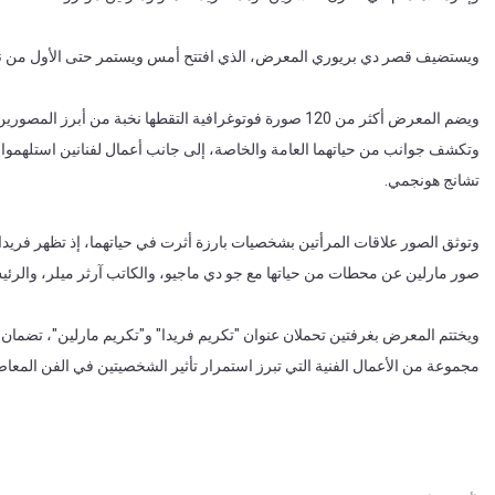
ويستضيف قصر دي بريوري المعرض، الذي افتتح أمس ويستمر حتى الأول من نو
ويضم المعرض أكثر من 120 صورة فوتوغرافية التقطها نخبة م
وتكشف جوانب من حياتهما العامة والخاصة، إلى جانب أعمال لفنانين استلهموا إرث
تشانج هونجمي.
وتوثق الصور علاقات المرأتين بشخصيات بارزة أثرت في حياتهما، إذ تظهر فريدا
صور مارلين عن محطات من حياتها مع جو دي ماجيو، والكاتب آرثر ميلر، والرئي
ويختتم المعرض بغرفتين تحملان عنوان "تكريم فريدا" و"تكريم مارلين"، تضمان وثا
مجموعة من الأعمال الفنية التي تبرز استمرار تأثير الشخصيتين في الفن المعاص