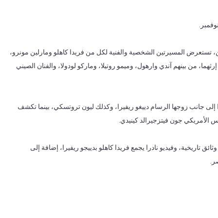
فمبر.
ن أبرز المصورين، تستعرض المسيرتين الشخصية والفنية لكل من فريدا كاهلو ومارلين مونرو،
هما، من بينهم آندي وارهول، وميمو روتيلا، وماركو لودولا، والفنان الصيني
 إلى جانب زوجها الرسام دييغو ريفيرا، وكذلك ليون تروتسكي، بينما تكشف
س الأمريكي جون فيتزجيرالد كينيدي.
ئق تاريخية، وفيديو نادرا يجمع فريدا كاهلو بدييجو ريفيرا، إضافة إلى
ر.