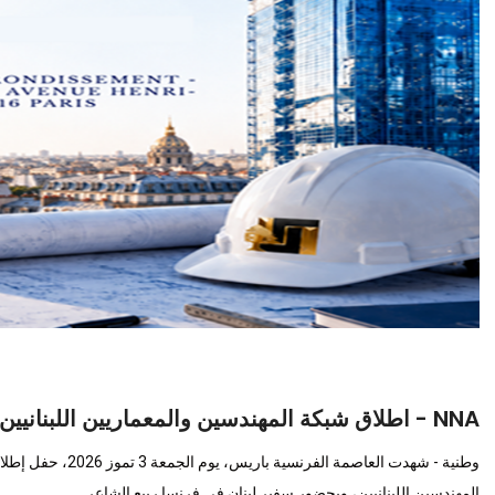
NNA - اطلاق شبكة المهندسين والمعماريين اللبنانيين في أوروبا (E-LEAN) في باريس
المهندسين اللبنانيين، وبحضور سفير لبنان في فرنسا ربيع الشاعر.