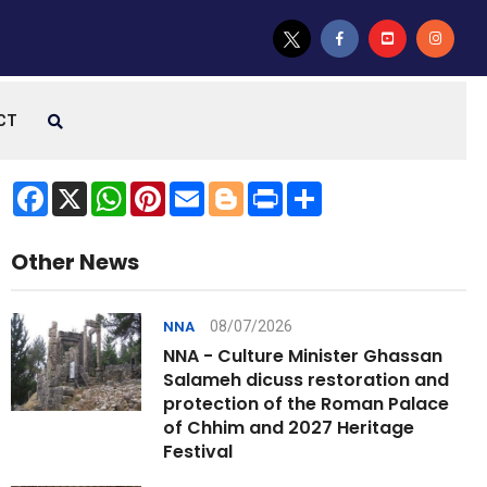
CT
Facebook
X
WhatsApp
Pinterest
Email
Blogger
Print
Share
Other News
08/07/2026
NNA
NNA - Culture Minister Ghassan
Salameh dicuss restoration and
protection of the Roman Palace
of Chhim and 2027 Heritage
Festival