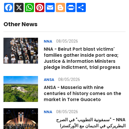
Facebook
X
WhatsApp
Pinterest
Email
Blogger
Print
Share
Other News
08/05/2026
NNA
NNA - Beirut Port blast victims'
families gather inside port area;
Justice & Information Ministers
pledge indictment, trial progress
08/05/2026
ANSA
ANSA - Masseria with nine
centuries of history comes on the
market in Torre Guaceto
08/05/2026
NNA
NNA - "سمفونية التطويب" في الصرح
البطريركي في الديمان مع الأوركسترا