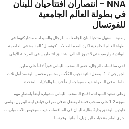
NNA - انتصاران افتتاحيان للبنان
في بطولة العالم الجامعية
للفوتسال
وطنية - استهل منتخبا لبنان للجامعات، للرجال والسيدات، مشاركتهما في
بطولة العالم الجامعية لكرة القدم للصالات "فوتسال" المقامة في العاصمة
البولندية وارسو حتى 8 تموز الحالي، بتحقيق انتصارين في المرحلة الأولى.
ففي منافسات الرجال، حقق المنتخب اللبناني فوزاً لافتاً على نظيره
الجورجي 2-1، بفضل ثنائية نجيب الكلّاب ومحسن محسن، ليحصد أول ثلاث
نقاط له في البطولة حيث سيواجه ايضاً فرنسا والولايات المتحدة.
وعلى صعيد السيدات، افتتح المنتخب اللبناني مشواره أيضاً بانتصارٍ مهم
بنتيجة 2-1 على منتخب فنلندا، بفضل هدفَي صوفي فياض ابنة البترون، ولمى
عابدين، ليحقق بدايةً مثالية للبنان في المنافسات حيث سيخوض ثلاث مباريات
اخرى امام منتخبات البرازيل، ألمانيا، وفرنسا.