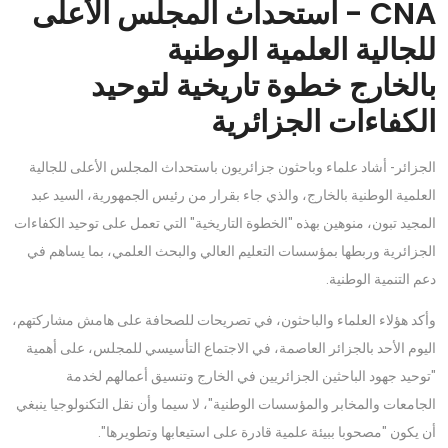
CNA - استحداث المجلس الأعلى
للجالية العلمية الوطنية
بالخارج خطوة تاريخية لتوحيد
الكفاءات الجزائرية
الجزائر- أشاد علماء وباحثون جزائريون باستحداث المجلس الأعلى للجالية
العلمية الوطنية بالخارج، والذي جاء بقرار من رئيس الجمهورية، السيد عبد
المجيد تبون، منوهين بهذه "الخطوة التاريخية" التي تعمل على توحيد الكفاءات
الجزائرية وربطها بمؤسسات التعليم العالي والبحث العلمي، بما يساهم في
دعم التنمية الوطنية.
وأكد هؤلاء العلماء والباحثون، في تصريحات للصحافة على هامش مشاركتهم،
اليوم الأحد بالجزائر العاصمة، في الاجتماع التأسيسي للمجلس، على أهمية
"توحيد جهود الباحثين الجزائريين في الخارج وتنسيق أعمالهم لخدمة
الجامعات والمخابر والمؤسسات الوطنية"، لا سيما وأن نقل التكنولوجيا ينبغي
أن يكون "مصحوبا ببيئة علمية قادرة على استيعابها وتطويرها".