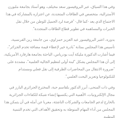
وفي هذا السياق، عبر البروفيسور سعد مخيلف، وهو أستاذ بجامعة ملبورن
الأسترالية، متخصص في الطاقات المتجددة، عن اعتزازه بالمشاركة في هذا
الاجتماع الذي يعد -كما قال- "فرصة لرد الجميل للوطن من خلال نقل
الخبرات والمساهمة في تطوير قطاع الطاقات المتجددة".
بدوره، اعتبر البروفيسور عبد العزيز حمزاوي، من جامعة رين الفرنسية،
تأسيس هذا المجلس بمثابة "بادرة خير لإعطاء قيمة مضافة تخدم الجزائر"،
فيما أشارت الدكتورة مليكة آيت بودرياس، الباحثة بجامعة هارفارد الأمريكية،
إلى أن هذا المجلس يشكل "لبنة أولى لتنظيم الجالية العلمية"، مشددة على
"ضرورة الانتقال من المحاضرات الظرفية إلى نقل فعلي ومستدام
للتكنولوجيا وتعزيز البحث العلمي".
وفي ذات المنحى، أبرز الدكتور بلقاسم حبة، المخترع الجزائري البارز في
مجال الإلكترونيات، الأهمية التي يكتسيها إنشاء شبكة للكفاءات الجزائرية
بالخارج لدعم الجامعات والشركات الناشئة، معربا عن أمله في أن يتمكن هذا
المجلس من أداء المهام المنوطة به وتحقيق الأهداف التي تخدم التنمية
الوطنية.