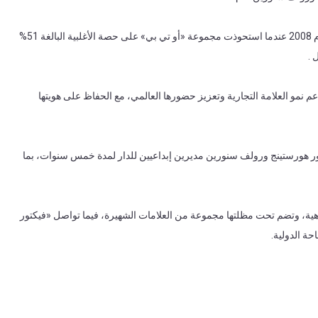
وتمثل الصفقة محطة جديدة في الشراكة الممتدة بين الطرفين، والتي بدأت عام 2008 عندما استحوذت مجموعة «أو تي بي» على حصة الأغلبية البالغة 51%
م نمو العلامة التجارية وتعزيز حضورها العالمي، مع الحفاظ على هويتها
تور هورستينج ورولف سنورين مديرين إبداعيين للدار لمدة خمس سنوات، بما
اهية، وتضم تحت مظلتها مجموعة من العلامات الشهيرة، فيما تواصل «فيكتور
حة الدولية.