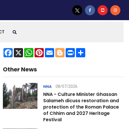
CT
Facebook
X
WhatsApp
Pinterest
Email
Blogger
Print
Share
Other News
08/07/2026
NNA
NNA - Culture Minister Ghassan
Salameh dicuss restoration and
protection of the Roman Palace
of Chhim and 2027 Heritage
Festival