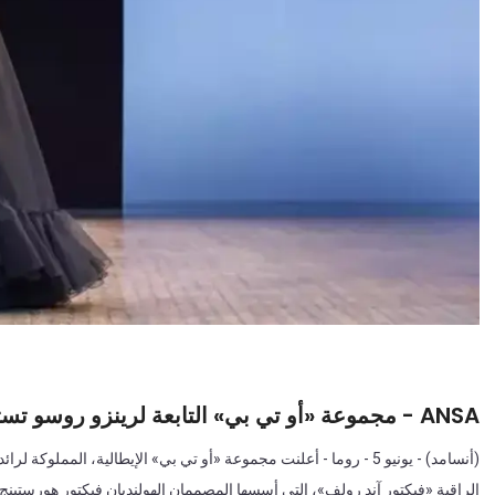
ANSA - مجموعة «أو تي بي» التابعة لرينزو روسو تستحوذ بالكامل على دار «فيكتور آند رولف»
(أنسامد) - يونيو 5 - روما - أعلنت مجموعة «أو تي بي» الإيطالية، الم
الراقية «فيكتور آند رولف»، التي أسسها المصممان الهولنديان فيكتور هورستينج ور