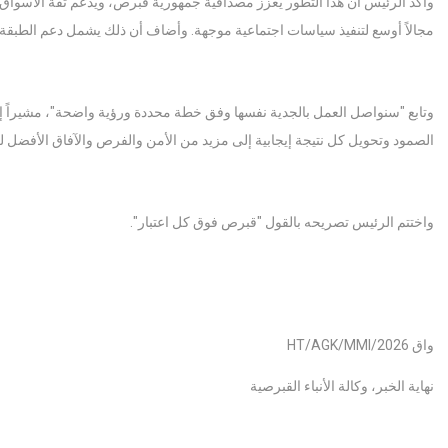
وأكد الرئيس أن هذا التطور يعزز مصداقية جمهورية قبرص، ويدعم ثقة الأسواق 
مجالاً أوسع لتنفيذ سياسات اجتماعية موجهة. وأضاف أن ذلك يشمل دعم الطبقة 
وتابع "سنواصل العمل بالجدية نفسها وفق خطة محددة ورؤية واضحة"، مشيراً إ
الصمود وتحويل كل نتيجة إيجابية إلى مزيد من الأمن والفرص والآفاق الأفضل ل
واختتم الرئيس تصريحه بالقول "قبرص فوق كل اعتبار".
واق HT/AGK/MMI/2026
نهاية الخبر، وكالة الأنباء القبرصية