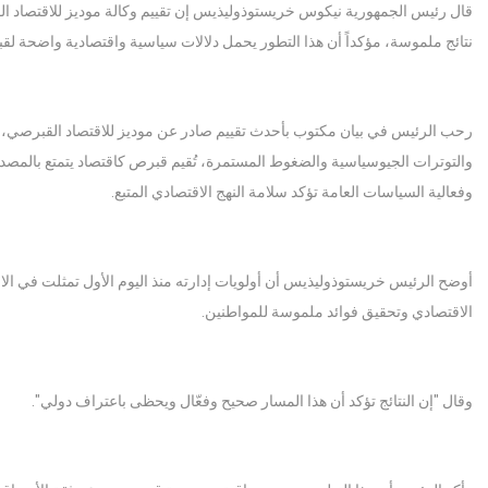
قال رئيس الجمهورية نيكوس خريستوذوليذيس إن تقييم وكالة موديز للاقتصاد الق
نتائج ملموسة، مؤكداً أن هذا التطور يحمل دلالات سياسية واقتصادية واضحة لق
رحب الرئيس في بيان مكتوب بأحدث تقييم صادر عن موديز للاقتصاد القبرصي، مش
والتوترات الجيوسياسية والضغوط المستمرة، تُقيم قبرص كاقتصاد يتمتع بالمصدا
وفعالية السياسات العامة تؤكد سلامة النهج الاقتصادي المتبع.
أوضح الرئيس خريستوذوليذيس أن أولويات إدارته منذ اليوم الأول تمثلت في الالت
الاقتصادي وتحقيق فوائد ملموسة للمواطنين.
وقال "إن النتائج تؤكد أن هذا المسار صحيح وفعّال ويحظى باعتراف دولي".