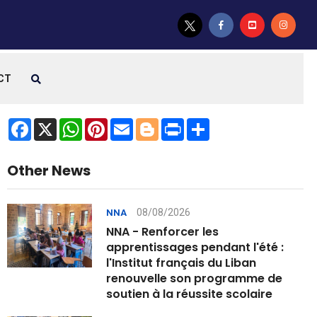
CT
Facebook
X
WhatsApp
Pinterest
Email
Blogger
Print
Share
Other News
08/08/2026
NNA
NNA - Renforcer les
apprentissages pendant l'été :
l'Institut français du Liban
renouvelle son programme de
soutien à la réussite scolaire