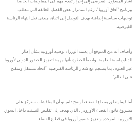
أشار المسؤول القبرصي إلى إحراز تقدم مهم في المفاوضات الخاصة
ببرنامج "آفاق أوروبا"، رغم استمرار بعض القضايا العالقة التي تتطلب
توجيهات سياسية إضافية بهدف التوصل إلى اتفاق مبدئي قبل انتهاء الرئاسة
القبرصية.
وأضاف أنه من المتوقع أن يعتمد الوزراء توصية أوروبية بشأن إطار
للدبلوماسية العلمية، واصفاً الخطوة بأنها مهمة لتعزيز الحضور الدولي لأوروبا
عبر العلوم، بما ينسجم مع شعار الرئاسة القبرصية: "اتحاد مستقل ومنفتح
على العالم".
أما فيما يتعلق بقطاع الفضاء، أوضح ذاميانو أن المناقشات ستركز على
مشروع قانون الفضاء الأوروبي، الذي يهدف إلى تقليص التشتت داخل السوق
الأوروبية الموحدة وتعزيز حضور أوروبا في قطاع الفضاء.