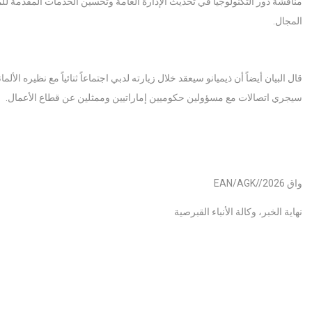
مناقشة دور التكنولوجيا في تحديث الإدارة العامة وتحسين الخدمات المقدمة للم
المجال.
قال البيان أيضاً أن ذيميانو سيعقد خلال زيارته لدبي اجتماعاً ثنائياً مع نظيره ا
سيجري اتصالات مع مسؤولين حكوميين إماراتيين وممثلين عن قطاع الأعمال.
واق EAN/AGK//2026
نهاية الخبر، وكالة الأنباء القبرصية