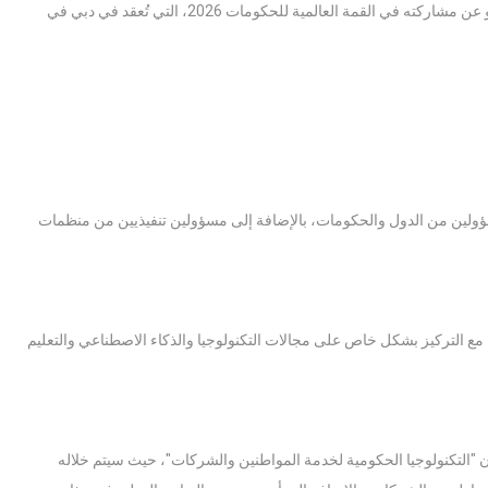
أعلن وزير الدولة للبحث العلمي والابتكار والسياسة الرقمية نيكوذيموس ذاميانو عن مشاركته في القمة العالمية للحكومات 2026، التي تُعقد في دبي في
سؤولين من الدول والحكومات، بالإضافة إلى مسؤولين تنفيذيين من منظمات
هو "صياغة حكومات المستقبل"، مع التركيز بشكل خاص على مجالات التكنولوجيا والذكاء الاصطناعي والتعليم
"التكنولوجيا الحكومية لخدمة المواطنين والشركات"، حيث سيتم خلاله