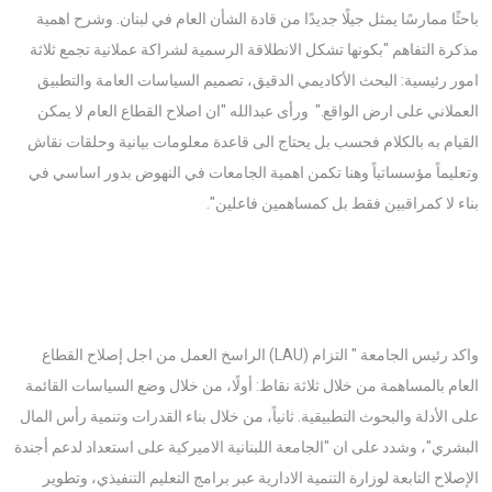
باحثًا ممارسًا يمثل جيلًا جديدًا من قادة الشأن العام في لبنان. وشرح اهمية
مذكرة التفاهم "بكونها تشكل الانطلاقة الرسمية لشراكة عملانية تجمع ثلاثة
امور رئيسية: البحث الأكاديمي الدقيق، تصميم السياسات العامة والتطبيق
العملاني على ارض الواقع." ورأى عبدالله "ان اصلاح القطاع العام لا يمكن
القيام به بالكلام فحسب بل يحتاج الى قاعدة معلومات بيانية وحلقات نقاش
وتعليماً مؤسساتياً وهنا تكمن اهمية الجامعات في النهوض بدور اساسي في
بناء لا كمراقبين فقط بل كمساهمين فاعلين".
واكد رئيس الجامعة " التزام (LAU) الراسخ العمل من اجل إصلاح القطاع
العام بالمساهمة من خلال ثلاثة نقاط: أولًا، من خلال وضع السياسات القائمة
على الأدلة والبحوث التطبيقية. ثانياً، من خلال بناء القدرات وتنمية رأس المال
البشري"، وشدد على ان "الجامعة اللبنانية الاميركية على استعداد لدعم أجندة
الإصلاح التابعة لوزارة التنمية الادارية عبر برامج التعليم التنفيذي، وتطوير