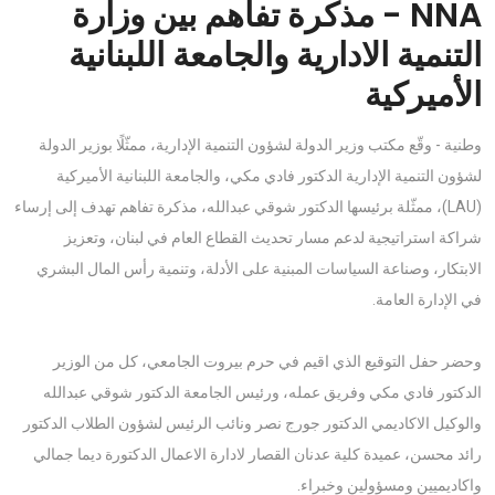
NNA - مذكرة تفاهم بين وزارة
التنمية الادارية والجامعة اللبنانية
الأميركية
وطنية - وقّع مكتب وزير الدولة لشؤون التنمية الإدارية، ممثّلًا بوزير الدولة
لشؤون التنمية الإدارية الدكتور فادي مكي، والجامعة اللبنانية الأميركية
(LAU)، ممثّلة برئيسها الدكتور شوقي عبدالله، مذكرة تفاهم تهدف إلى إرساء
شراكة استراتيجية لدعم مسار تحديث القطاع العام في لبنان، وتعزيز
الابتكار، وصناعة السياسات المبنية على الأدلة، وتنمية رأس المال البشري
في الإدارة العامة.
وحضر حفل التوقيع الذي اقيم في حرم بيروت الجامعي، كل من الوزير
الدكتور فادي مكي وفريق عمله، ورئيس الجامعة الدكتور شوقي عبدالله
والوكيل الاكاديمي الدكتور جورج نصر ونائب الرئيس لشؤون الطلاب الدكتور
رائد محسن، عميدة كلية عدنان القصار لادارة الاعمال الدكتورة ديما جمالي
واكاديميين ومسؤولين وخبراء.