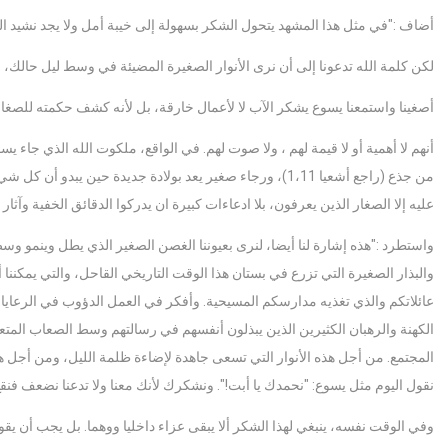
أضاف :"في مثل هذا المشهد يتحول الشكر بسهولة إلى خيبة أمل ولا يجد نشيد ا
لكن كلمة الله تدعونا إلى أن نرى الأنوار الصغيرة المضيئة في وسط ليل حالك، 
أصغينا واستمعنا يسوع يشكر الآب لا لأعمال خارقة، بل لأنه كشف حكمته للصغار وا
أنهم لا أهمية أو لا قيمة لهم ، ولا صوت لهم. في الواقع، ملكوت الله الذي جاء ي
من جذع (راجع أشعيا 1،11)، ورجاء صغير يعد بولادة جديدة حي
عليه إلا الصغار الذين يعرفون، بلا ادعاءات كبيرة ان يدركوا الدقائق الخفية وآثار ا
واستطرد :"هذه إشارة لنا أيضا، لنرى بعيوننا الغصن الصغير الذي يطل وينمو وسط ت
والبذار الصغيرة التي تزرع في بستان هذا الوقت التاريخي القاحل، والتي يمكننا أ
عائلاتكم والذي تغذيه مدارسكم المسيحية. وأفكر في العمل الدؤوب في الرعايا 
الكهنة والرهبان الكثيرين الذين يبذلون أنفسهم في رسالتهم وسط الصعاب المتع
المجتمع. من أجل هذه الأنوار التي تسعى جاهدة لإضاءة ظلمة الليل، ومن أجل هذه
نقول اليوم مثل يسوع: "نحمدك يا أبت!". ونشكرك لأنك معنا ولا تدعنا نضعف فنقع
وفي الوقت نفسه، ينبغي لهذا الشكر ألا يبقى عزاء داخليا ووهما. بل يجب أن يقو