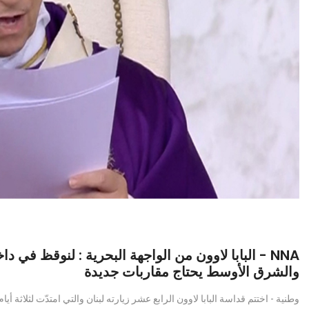
NNA - البابا لاوون من الواجهة البحرية : لنوقظ في 
والشرق الأوسط يحتاج مقاربات جديدة
وطنية - اختتم قداسة البابا لاوون الرابع عشر زيارته لبنان والتي امتدّت لثلاثة أ