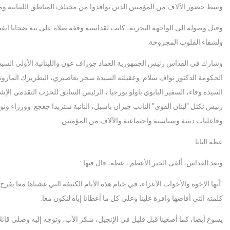
وسط حضور الآلاف من المؤمنين الذين توافدوا من مختلف المناطق اللبنانية ومن
ولشفاء القلوب المجروحة.
وشارك في القداس رئيس الجمهورية العماد جوزاف عون واللبنانية الأولى السي
الحكومة الدكتور نواف سلام وعقيلته السيدة سحر بعاصيري، البطريرك المارون
السيدة وفاء، السفير البابوي باولو بورجيا ، الرئيس السابق للحزب التقدمي الإش
رئيس تكتل "لبنان القوي" النائب جبران باسيل، النائبة ستريدا جعجع ووزرا
وفاعليات دينية وسياسية واجتماعية والآلاف من المؤمنين.
عظة البابا
وبعد القداس، ألقى الحبر الأعظم ، عظة، قال فيها :
"أيها الإخوة والأخوات الأعزاء، في ختام هذه الأيام الكثيفة التي عشناها معا ب
كلمته التي أفاضها وافرة علينا وعلى كل ما أعطانا إياه لنكون معا.
يسوع أيضا، كما أصغينا قبل قليل فى الإنجيل، شكر الآب، وتوجه إليه وصلى قائلا: "أ