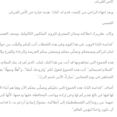
كأس القربان
وبعد انتهاء الراعي من كلمته، قدم له البابا ، هدية عبارة عن كأس القربان.
العبسي
وكان بطريرك انطاكية وسائر المشرق للروم الملكيين الكاثوليك يوسف العبسي، ال
"قداسة البابا لاوون، في هذا اليوم وفي هذه اللحظات أتت إليكم والتفّت من حولك
لبنان لتراكم وتسمعكم وتصلّي معكم وتستقي منكم العزيمة والرجاء والفرح وال
هذه الجموع التي تشاهدونها قد أتت من هذا البلد، لبنان، الذي يُعرف ببلد السلام، 
"السلام لجميعكم". أتت هذه الجموع لتقول لكم "ولروحك أيضًا"، و"أهلًا وسهلًا" 
الجماهير في يوم الشعانين "مباركٌ الآتي باسم الربّ".
أضاف :"قداسة البابا، هذه الجموع التي تحيّيكم وتصلّي معكم الآن وهنا هم أبناء ا
لها فيها عن بالغ تقديركم لها وعن إرادة وواجب المحافظة عليها ودعمها، لأنّها كن
عنهما. من روما إلى القسطنطينيّة إلى أنطاكية، مشوارٌ إيمانيّ أردتَم به، يا قداسة
أن نكون واحدًا ليؤمن العالم".