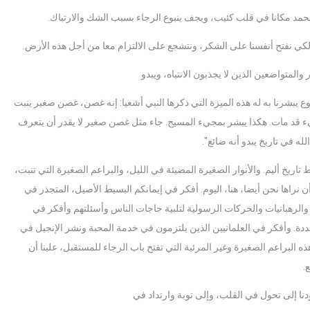
لحمد مكانا في قلب كئيب، ويجف ينبوع الرجاء بسبب الشك والارتباك.
لكي نفتح أنفسنا على الشكر، ونتشجع على الالتزام معا من أجل هذه الأرض.
لمتواضعين الذين لا يجذبون الانتباه، ويبدو
سوع يبشرنا به له هذه الميزة التي ذكرها النبي أشعيا: إنه غصن، غصن صغير ينبت
ن يبدو أن كل شيء قد مات. هكذا يبشر بمجيء المسيح. جاء مثل غصن صغير لا يقدر أن يتعرف
لله في تاريخ يبدو أنه ضائع".
اريخ أليم. والأنوار الصغيرة المضيئة في الليل، والبراعم الصغيرة التي تنبت،
ن نراها نحن أيضا، هنا، اليوم. أفكر في إيمانكم البسيط الأصيل، المتجذر في
والرهبانيات والحركات الرسولية لتلبية حاجات الناس وأسئلتهم وأفكر في
ددة. وأفكر في العلمانيين الذين يلتزمون في خدمة المحبة ونشر الإنجيل في
 البراعم الصغيرة وغير المرئية التي تفتح باب الرجاء للمستقبل، علينا أن
.
دنا إلى تحول في القلب، وإلى توبة وارتداد في