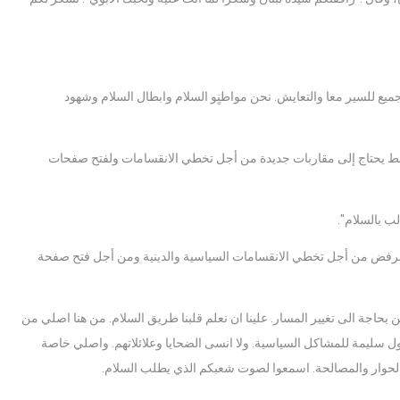
لجميع للسير معا والتعايش. نحن مواطنٍو السلام وابطال السلام وشهود
أوسط يحتاج إلى مقاربات جديدة من أجل تخطي الانقسامات ولفتح صفحات
ب بالسلام".
الرفض من أجل تخطي الانقسامات السياسية والدينية ومن أجل فتح صفحة
والتدمير ورعب الحرب .نحن بحاجة الى تغيير المسار. علينا ان نعلم قلبنا طريق السلام. من هنا اصلي من
سليمة للمشاكل السياسية. ولا انسى الضحايا وعلائلاتهم. واصلي خاصة
الحوار والمصالحة. اسمعوا لصوت شعبكم الذي يطلب السلام.