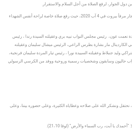
 دول الجوار، لرفع الصلاة من أجل السلام والاستقرار.
وقبل وصوله الى الواجهة البحرية، كانت لقداسته وقفة صلاة على نية ضحايا انفجار مرفأ بيروت في 4 آب 2020، حيث رفع صلاة خاصة لراحة أنفس الشهداء
دة نعمت عون، رئيس مجلس النواب نبيه بري وعقيلته السيدة رندا ، رئيس
ي الكاردينال مار بشارة بطرس الراعي، الرئيس ميشال سليمان وعقيلته
تراكي وليد جنبلاط وعقيلته السييدة نورا ، رئيس تيار المردة سليمان فرنجية،
ء ونواب حاليون وسابقون وشخصيات رسمية وروحية ووفد من الكرسي الرسولي
فرح، نحتفل ونشكر الله على صلاحه وعطاياه الكثيرة، وعلى حضوره بيننا، وعلى
حمدك يا أبت، رب السماء والأرض" (لوقا 21،10).