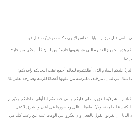
قى قبل ترؤس البابا القداس الإلهي ، كلمة ترحيبيّة ، قال فيها :
م هذه الجموع الغفيرة التي تشاهدونها قادمةً من لبنان كلّه وحتّى من خارج
راحة.
لتردّ عليكم السلام الذي أطلقْتَموه للعالم أجمع عقب انتخابكم بإعلانكم:
بقداستك في لبنان، مرحّبة، مفترشة من قلوبها أغصانًا للزينة وصارخة نظير تلك
لكنائس الشرقيّة العزيزة على قلبكم والتي خصّصتُم لها أوّلى لقاءاتكم وعبّرتم
ز للكنيسة الجامعة، ولأنّ بقاءها بالتالي وحضورها في لبنان والشرق لا غنى
 البابا، أن تقرنوا القول بالفعل وأن تعبّروا في الوقت عينه عن رغبتنا كلّنا في