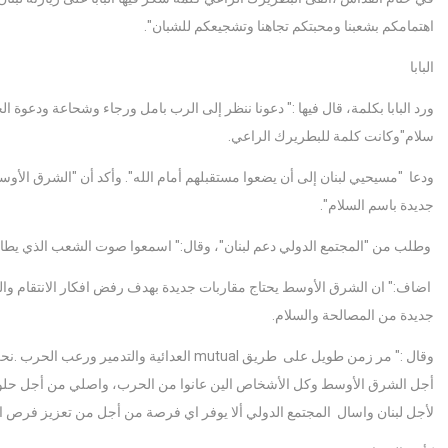
اهتمامكم بشعبنا ومحبتكم تجاهنا وتشجيعكم للشبان".
البابا
ورد البابا بكلمة، قال فيها :" دعونا ننظر إلى الرب بامل ورجاء وشحاعة ودعوة ا
سلام"وكانت كلمة للبطريرك الراعي.
ودعا "مسيحيي لبنان إلى أن يضعوا مستقبلهم أمام الله". وأكد أن "الشرق ال
جديدة باسم السلام".
وطلب من "المجتمع الدولي دعم لبنان"، وقال:" اسمعوا صوت الشعب الذي يطال
اضاف:" ان الشرق الأوسط يحتاج مقاربات جديدة بهدف رفض افكار الانتقام و
جديدة من المصالحة والسلام.
وقال :" مر زمن طويل على طريق mutual العدائية 
أجل الشرق الأوسط وكل الأشخاص الين عانوا من الحرب، واصلي من أجل حلول 
لأجل لبنان واسال المجتمع الدولي ألا يوفر اي فرصة من أجل من تعزيز فرص 