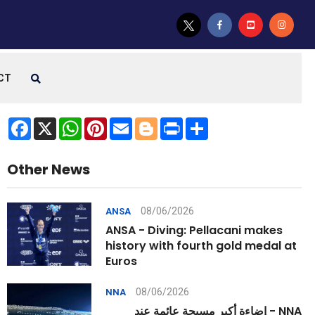
CT
Facebook
X
WhatsApp
Pinterest
Email
Blogger
Print
Share
Other News
08/06/2026
ANSA
ANSA - Diving: Pellacani makes
history with fourth gold medal at
Euros
08/06/2026
NNA
NNA - إضاءة أكبر مسبحة عائمة عند