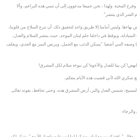
 وفرح المحبة. ولهذا ، نحن جميعا مدعوون إلى أن ننمي هذه البراعم، وألا
 الشر الذي ينتشر".
بهاءها. وليس أمامنا إلا طريق واحد لتحقيق ذلك: أن ننزع السلاح من قلوبنا،
ت المتبادلة، ونوقظ في داخلنا حلم لبنان الموحد، حيث ينتصر السلام والعدل،
وصفه النبي أشعيا: "يسكن الذئب مع الحمل، ويربض النمر مع الجدي، ويعلف
 وانهض! كن بيتا للعدل والأخوة! كن نبوءة سلام لكل المشرق!
أرفع شكري الله لأني قضيت هذه الأيام معكم،
ع المسيح، شمس العدل والبر، أرض المشرق هذه، وحتى تحافظ، بقوته تعالى
والرجاء.
، وقال :"رافقتكم سيدة لبنان وشكرا لما انت عليه ولحبك الأبوي". نشكر لكم