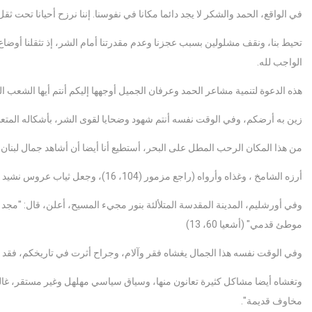
في الواقع، الحمد والشكر لا يجد دائما مكانا في نفوسنا. إننا نرزح أحيانا تحت 
تحيط بنا، ونقف مشلولين بسبب عجزنا وعدم مقدرتنا أمام الشر، إذ تثقلنا أوض
الواجب لله.
هذه الدعوة لتنمية مشاعر الحمد وعرفان الجميل أوجهها إليكم أنتم أيها الشعب اللبن
زين به أرضكم، وفي الوقت نفسه أنتم شهود وضحايا لقوى الشر، بأشكاله المتعددة
من هذا المكان الرحب المطل على البحر، أستطيع أنا أيضا أن أشاهد جمال لبنان
أرزه الشامخ ، وغذاه وأرواه (راجع مزمور (104، 16)، وجعل ثياب عروس نشيد الأناشيد تعبق بعطر هذه الأرض (راجع نشيد الأناشيد 4،11).
وفي أورشليم، المدينة المقدسة المتلألئة بنور مجيء المسيح، أعلن، قال: "مجد 
موطئ قدمي" (أشعيا 60، 13)
وفي الوقت نفسه هذا الجمال يغشاه فقر وآلام، وجراح أثرت في تاريخكم، فقد 
وتغشاه أيضا مشاكل كثيرة تعانون منها، وسياق سياسي مهلهل وغير مستقر، غال
مخاوف قديمة".