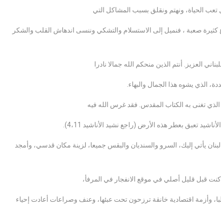
ثقل تعب الحياة، ونهتم ونقلق بسبب المشاكل التي
اع كثيرة صعبة ، فنميل إلى الاستسلام والتشكي وننسى اندهاش القلب والشكر
اني العزيز. أنتم الذين منحكم الله جمالا نادرا
، الذي يشوه هذا الجمال والبهاء.
 الذي تغنى به الكتاب المقدس. فقد غرس الله فيه
لبنان يأتي إليك، السرو والسنديان والبقس جميعا، لزينة مكان قدسي، وأمجد
كنت قبل قليل أصلي في موقع الانفجار في المرفأ،
با، وأزمة اقتصادية خانقة ترزحون تحت عبئها، وعنف وصراعات أعادت إحياء