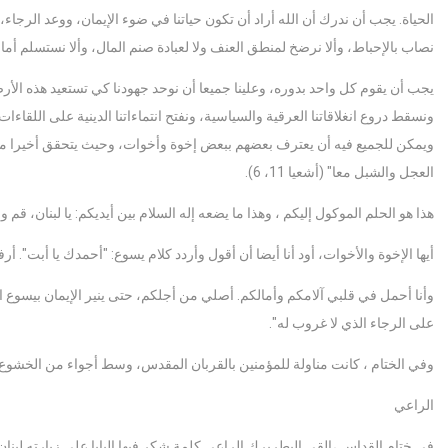
الحياة. يجب أن ندرك أن الله أراد أن تكون حياتنا في ضوء الإيمان، ووعد الرجاء،
نصاب بالإحباط، وألا نرضخ لمنطق العنف ولا لعبادة صنم المال، وألا نستسلم أمام
يجب أن يقوم كل واحد بدوره، وعلينا جميعا أن نوحد جهودنا كي تستعيد هذه الأرض 
ونسقط دروع انغلاقاتنا العرقية والسياسية، ونفتح انتماءاتنا الدينية على اللقاءا
ويمكن للجميع فيه أن يعترف بعضهم ببعض إخوة وأخوات، وحيث يتحقق أخيرا ما 
العجل والشبل معا" (أشعيا 11، 6).
هذا هو الحلم الموكول إليكم ، وهذا ما يضعه إله السلام بين أيديكم: يا لبنان، قم
أيها الإخوة والأخوات، أود أنا أيضا أن أقول وأردد كلام يسوع: "أحمدك يا أبت". 
وأنا أحمل في قلبي آلامكم وأمالكم. أصلي من أجلكم، حتى ينير الإيمان بيسو
على الرجاء الذي لا غروب له".
وفي الختام ، كانت مناولة للمؤمنين بالقربان المقدس، وسط أجواء من الخشوع 
الراعي
في ختام القداس ،القى البطريرك الراعي كلمة شكر فيها البابا على زيارته لبنان