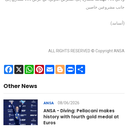
جانب مشروعين خاصين.
(أنسامد).
ALL RIGHTS RESERVED © Copyright ANSA
Facebook
X
WhatsApp
Pinterest
Email
Blogger
Print
Share
Other News
08/06/2026
ANSA
ANSA - Diving: Pellacani makes
history with fourth gold medal at
Euros