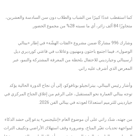
كما استقطب عددًا كبيرًا من الشباب والطلاب دون سن السادسة والعشرين،
متجاوزًا 84 ألف زائر، أي ما نسبته 28% من مجموع الحضور.
وشارك 996 مشاركًا ضمن مشروع «الفئات الهشّة» في إطار «بينالي
الوصول»، فيما اجتمع باحثون ومهنيون وعائلات في قاعتي كورديري ديل
أرسينالي وجيارديني للاحتفال بلحظة من المعرفة المشتركة والنمو، عبر
المعرض الذي أشرف عليه راتي.
وأشار رئيس البينالي، بيترانجيلو بوتافوكو، إلى أن نجاح الدورة الحالية يؤكد
توجه بينالي العمارة نحو المستقبل، على الرغم من إغلاق الجناح المركزي في
جيارديني للترميم استعدادًا لعودته في بينالي الفن 2026.
من جهته، شدّد راتي على أن موضوع العام «إنتليجنس» يدعو إلى حشد الذكاء
لمواجهة تحديات تغيّر المناخ، وضرورة وقف استهلاك الأراضي وتكييف التراث