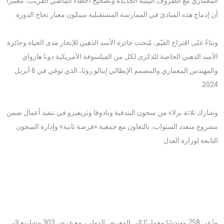
المعماري مع الظروف البيئية الجديدة وتصحيح أخطاء الماضي القريب، معتبرًا
أن إدماج هذه المبادئ في الممارسة المستقبلية سيكون معيار نجاح الدورة.
وبناءً على اقتراح القيّم، مُنحت جائزة الأسد الذهبي للإنجاز مدى الحياة وجائزة
الأسد الذهبي الخاصة للذكرى لكل من الفيلسوفة الأمريكية دونا هارواي
والمهندس المعماري والمصمم الإيطالي إيتالو روتا، الذي توفي في 6 أبريل
2024.
وشارك ثلاثة نزلاء من سجون البندقية وبادوفا وتريفيزو في تنفيذ أعمال ضمن
مشروع متعدد السنوات، بالتعاون مع جمعية «فرصة ثانية» وإدارة السجون
التابعة لوزارة العدل.
ودُعي 758 مهندسًا معماريًا إلى المعرض الدولي، مع عرض 303 مشاريع إلى