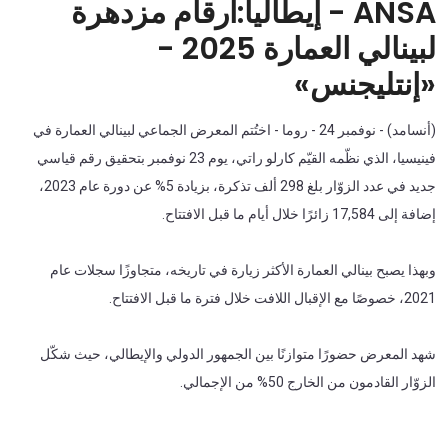
ANSA - إيطاليا:أرقام مزدهرة
لبينالي العمارة 2025 -
«إنتليجنس»
(أنسامد) - نوفمبر 24 - روما - اختُتم المعرض الجماعي لبينالي العمارة في
فينيسيا، الذي نظّمه القيّم كارلو راتي، يوم 23 نوفمبر بتحقيق رقم قياسي
جديد في عدد الزوّار بلغ 298 ألف تذكرة، بزيادة 5% عن دورة عام 2023،
إضافة إلى 17,584 زائرًا خلال أيام ما قبل الافتتاح.
وبهذا يصبح بينالي العمارة الأكثر زيارة في تاريخه، متجاوزًا سجلات عام
2021، خصوصًا مع الإقبال اللافت خلال فترة ما قبل الافتتاح.
شهد المعرض حضورًا متوازنًا بين الجمهور الدولي والإيطالي، حيث شكّل
الزوّار القادمون من الخارج 50% من الإجمالي.