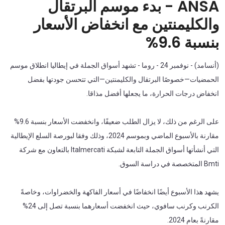
ANSA - بدء موسم البرتقال
والكليمنتين مع انخفاض الأسعار
بنسبة 9.6%
(أنسامد) - نوفمبر 24 - روما - تشهد أسواق الجملة في إيطاليا انطلاق موسم
الحمضيات—خصوصًا البرتقال والكليمنتين—التي تتحسن جودتها بفضل
انخفاض درجات الحرارة، ما يجعلها أفضل مذاقا.
على الرغم من ذلك، لا يزال الطلب ضعيفًا، وانخفضت الأسعار بنسبة 9.6%
مقارنة بالأسبوع الماضي وبموسم 2024، وذلك وفقا لبورصة السلع الإيطالية
التي أنشأتها أسواق الجملة التابعة لشبكة Italmercati بالتعاون مع شركة
Bmti المتخصصة في دراسة السوق.
يشهد هذا الأسبوع أيضًا انخفاضًا في أسعار الفاكهة والخضراوات، وخاصةً
الكرنب وكرنب سافوي، حيث انخفضت أسعارهما بنسبة تصل إلى 24%
مقارنةً بعام 2024.