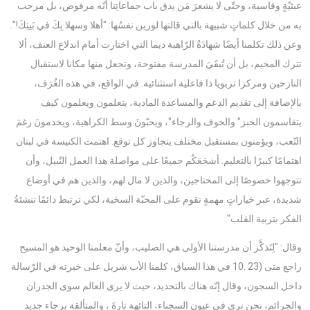
عبثيّةٍ وقاسية، وحتّى لا يشعرَ مَن يدق باب جماعاتِنا أنّه مرفوض، بل مرحب
به من خلال كلماتٍ شبيهة بالتي قالتها لورين نفسُها: "أهلا وسهلا بِكَ في بَيتِكَ!".
وعن ذلك تكلمنا أيضًا شهادَةُ الرّاهبة ديما التي اختارت أمام اندلاع العنف، ألا
تترك المخيم، بل أن تُبقَيَ المدرسة مفتوحة، وتجعل منها مكانا لاستقبال
النازحين ومركزا تربويا ذا فاعلية استثنائية. في الواقع، في هذه الغُرَف،
بالإضافة إلى تقديم الدعم والمساعدة المادية، يتعلمون ويعلمون كيف
يتقاسمون الخبز" والخوف والرجاء"، ويحبّونَ وسط الكراهية، ويخدمونَ رغمَ
التّعب، ويؤمنون بمستقبل مختلف يتجاوز كل توقع. اهتمت الكنيسة في لبنان
اهتمامًا كبيرًا بالتعليم. أشجَعَكُم جميعًا على مواصلة هذا العمل النّبيل، وأن
تتوجهوا خصوصًا إلى المحتاجين، والذين لا مال لهم، والذين هم في أوضاع
شديدة، عبر خياراتٍ مهمةٍ تقوم على المحبّة السخية، لكي ترتبط دائمًا تنشئةُ
الفكر بتربية القلب".
وقال: "لِتَذكَّر أن مدرستنا الأولى هي الصليب، وأنّ معلمنا الوحيد هو المسيح
راجع متى (23 .10 في هذا السياق، كلمنا الأب شريل على خبرته في الرّسالة
داخل السجون، وقال إنّه هناك بالتحديد، حيث لا يرى العالم سوى الجدران
والجرائم، نحن نرى في عيون السجناء، التائهة تارةَ ، والمتألقة برجاء جديد