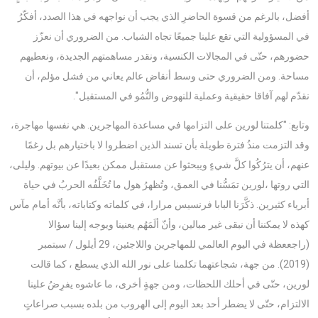
أفضل، بالرغم من قسوة الحاضرِ الذي يجب أن نواجهه في هذا الصدد، أفكّرُ
في المسؤولية التي تقع علينا جميعًا تجاه الشباب. من الضروري أن نعزّز
حضورهم، حتّى في المجالات الكنسية، ونقدر مساهمتهم الجديدة، ونعطيهم
مساحة. ومن الضروري حتى وسط أنقاض عالم يعاني من فشل مؤلم، أن
نقدّم لهم آفاقا حقيقية وعملية للنهوض والنُّمُو في المستقبل".
وتابع: "كلمتنا لورين على التزامها في مساعدة المهاجرين. هي نفسها مهاجرة،
وقد التزمت منذُ فترة طويلة بأن تسند الذين اضطروا لا باختيارهم بل رغمًا
عنهم، أن يترُكُوا كلَّ شيءٍ ويبحثوا عن مستقبل ممكن بعيدًا عن بيوتهم. وليلى،
التي روتها ،لورين تمَسُّنا في العمق، وتُظهرُ هول ما تُخَلَّفُه الحربُ في حياة
أبرياء كثيرين. ذكَّرَنا البابا فرنسيس مرارا، في كلماته وكتاباته، بأنَّه أمام مآس
كهذه لا يمكننا أن نبقى غير مبالين، وأنّ ألَمَهُم يعنينا ويوجه إلينا سؤالا
(راجععظة في اليوم العالمي للمهاجرين واللاجئين، 29 أيلول / سبتمبر
(2019). من جهة، شجاعتهما تكلمنا على نور الله الذي يسطع ، كما قالت
لورين، حتّى في أحلك اللحظات، ومن جهةٍ أخرى، ما عاشوه يفرِضُ علينا
الالتزام، حتّى لا يضطر أحد بعد اليوم إلى الهروب من بلده بسبب صراعاتٍ