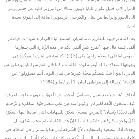
المزار الاب خليل علوان للبابا لاوون، تمثالا من البرونز كناية عن جسر يرمز
الى العبور والرابط بين لبنان والكرسي الرسولي اضافة إلى ايقونة سيدة
لبنان.
بعد كلمة ترحيبية للبطريرك مناسيان، استمع البابا الى اربع شهادات حياة ثم
ألقى كلمة قال فيها: "بفرح كبيرٍ ألتقي بكم في هذه الزّيارة التي شعارها :
"طوبى لفاعلي السلام راجع) متّى (5 (9) الكنيسة في لبنان، الموحَّدَة في
وجوهها المتعدّدة، الله أيقونة لهذه الكلمات، كما قال القديس البابا يوحنا بولس
الثاني، الذي أحَبَّ شعبَكُم محبَّةً كبيرة: في لبنان اليوم، أنتم مسؤولونَ عَن
الرَّجاء" (رسالة إلى مواطني لبنان، 1 أيار / مايو (1984)".
أضاف: "هنا حيثُ تعيشون وتعملونَ، أوجدوا جوا أخويًا. وبدون سذاجة، اعرفوا
كيف تمنحون الثّقة لغيركم، وكونوا مبدعين لكي تنتصر قوَّةُ المغفرة والرَّحمةِ
الَّتي تجدّدُ الإنسان" (المرجع نفسه). شكرًا للشهادات التي أصغينا إليها ، شكرًا
لكلّ واحدٍ منكم ! شهاداتكم قالت لنا إنَّ هذه الكلمات لم تذهب سُدًى، بل
وجدتْ آذانًا مصغيةً واستجابة ، لأنَّ الشَّركة تُبنى هنا باستمرار في المحبَّة. في
كلمات غبطة البطريرك، الذي أشكُرُه مِن كل قلبي يمكننا أن نُدرك جذور هذه