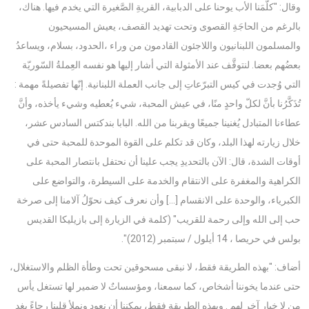
وقال: "كلَّمَنا الأب يوحنا على الدبابية، القريةِ الصَّغيرة التي يخدم فيها. هناك،
بالرغم من الحاجَةِ القصوى وتحت تهديد القصف، يعيش المسيحيون
والمسلمون اللبنانيون واللاجئون القادمون من وراء ،الحدود، بسلام، ويساعدُ
بعضُهم بعضا. لنتوقَّف عند الأمثولة التي أشار إليها هو نفسه العِملةُ السّوريّة
التي وُجدت في كيس التبرّعاتِ إلى جانب العملة اللبنانية. إنّها تفصيلةً مهمة :
تُذَكَّرُنا بأنَّ لكلّ واحدٍ منًا، في عيش المحبة، شيء يُعطيه وشيء يأخذه، وأنَّ
عطاءنا المتبادل يُغنينا جميعًا ويقربنا من الله. البابا بندكتس السادس عشر،
خلال زيارته لهذا البلد، وكان قد تكلم على القوة الموحدة للمحبة حتى في
أوقات الشدة، قال: الآن بالتحديدِ يجب علينا أن نحتفل بانتصار المحبة على
الكراهية والمغفرة على الانتقام والخدمة على السيطرة، والتواضع على
الكبرياء، والوحدة على الانقسام [...] وأن نعرف كيف نحوّلُ آلامنا إلى صرخة
حب إلى الله وإلى رحمة للقريب" (كلمة في الزيارة إلى بازيليكا القديس
بولس في حريصا ، 14 أيلول / سبتمبر (2012)".
أضاف: "بهذه الطريقة فقط، لا نبقى مسحوقين تحت وطأة الظلم والاستغلال،
حتى عندما يخوننا أشخاص، كما سمعنا، ومؤسساتٌ لا ضمير لها تستغل يأس
من لا خيار آخر لهم . وبهذه الطريقة فقط، يمكننا أن نعود ونملأ قلبنا رجاءً بغدٍ