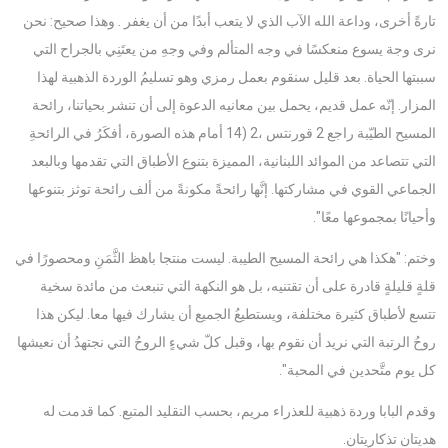
تارةً أخرى، وداعة الله الآب الذي لا يتعب أبدًا من أن يغفر . وهذا صحيح: نحن
نرى وجة يسوع منعكسًا في وجه المتألم وفي وجهِ من يعتَنِي بالجراح التي
سببتها الحياة. بعد قليل سنقوم بعمل رمزي وهو تسليمُ الوردة الذهبية لهذا
المزار. إنّه عمل قديم، يحمل بين معانيه الدعوة إلى أن تنشر بحياتنا، رائحة
المسيح الطيّبة راجع 2 قورنتس ،2 (14 أمام هذه الصورة، أفكَرُ في الرائحةِ
التي تتصاعد من الموائد اللبنانية، المميزة بتنوع الأطباق التي تقدمها وبالبعد
الجماعي القوي في مشاركتها. إنَّها رائحةً مكونةً من ألف رائحة توثز بتنوعها
وأحيانًا بمجموعها معًا".
وختم: "هكذا هي رائحة المسيح الطيبة. ليست منتجا باهظ الثَّمَنِ ومحصورًا في
قلةٍ قليلةٍ قادرة على أن تقتنيه، بل هو النكهة التي تنبعث من مائدة سخية
تتسع لأطباق كثيرة مختلفة، ويستطيعُ الجميع أن يشارك فيها معا. ليكن هذا
روحُ الرتبة التي نريد أن نقوم بها، وقبل كلّ شيءٍ الروحُ التي نجتهدُ أن نعيشها
كل يوم متَّحدين في المحبة".
وقدم البابا وردة ذهبية للعذراء مريم، بحسب التقليد المتبع. كما قدمت له
هديتان تذكاريتان.