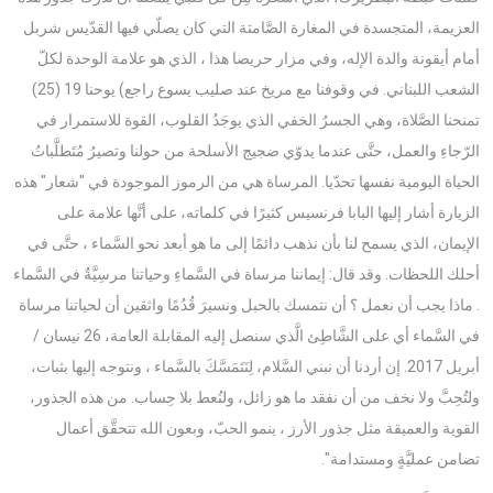
العزيمة، المتجسدة في المغارة الصَّامتة التي كان يصلّي فيها القدّيس شربل
أمام أيقونة والدة الإله، وفي مزار حريصا هذا ، الذي هو علامة الوحدة لكلّ
الشعب اللبناني. في وقوفنا مع مريخ عند صليب يسوع راجع) يوحنا 19 (25)
تمنحنا الصَّلاة، وهي الجسرُ الخفي الذي يوجَدُ القلوب، القوة للاستمرار في
الرّجاءِ والعمل، حتَّى عندما يدوّي ضجيج الأسلحة من حولنا وتصيرُ مُتَطلَّباتُ
الحياة اليومية نفسها تحدّيا. المرساة هي من الرموز الموجودة في "شعار" هذه
الزيارة أشار إليها البابا فرنسيس كثيرًا في كلماته، على أنَّها علامة على
الإيمان، الذي يسمح لنا بأن نذهب دائمًا إلى ما هو أبعد نحو السَّماء ، حتَّى في
أحلك اللحظات. وقد قال: إيماننا مرساة في السَّماءِ وحياتنا مرسِيَّةٌ في السَّماء
. ماذا يجب أن نعمل ؟ أن نتمسك بالحبل ونسيرَ قُدُمًا واثقين أن لحياتنا مرساة
في السَّماء أي على الشَّاطِئ الَّذي سنصل إليه المقابلة العامة، 26 نيسان /
أبريل 2017. إن أردنا أن نبني السَّلام، لِنَتَمَسَّكَ بالسَّماء ، ونتوجه إليها بثبات،
ولتُحِبَّ ولا نخف من أن نفقد ما هو زائل، ولنُعط بلا حِساب. من هذه الجذور،
القوية والعميقة مثل جذور الأرز ، ينمو الحبّ، وبعون الله تتحقَّق أعمال
تضامن عمليَّةٍ ومستدامة".