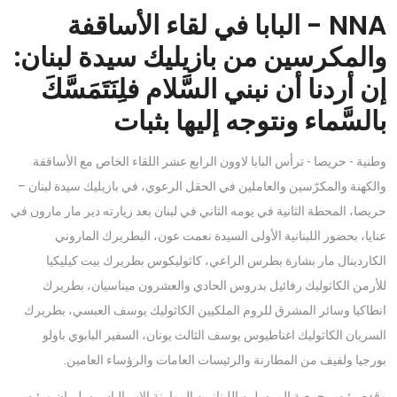
NNA - البابا في لقاء الأساقفة
والمكرسين من بازيليك سيدة لبنان:
إن أردنا أن نبني السَّلام فلِنَتَمَسَّكَ
بالسَّماء ونتوجه إليها بثبات
وطنية - حريصا - ترأس البابا لاوون الرابع عشر اللقاء الخاص مع الأساقفة
والكهنة والمكرّسين والعاملين في الحقل الرعوي، في بازيليك سيدة لبنان –
حريصا، المحطة الثانية في يومه الثاني في لبنان بعد زيارته دير مار مارون في
عنايا، بحضور اللبنانية الأولى السيدة نعمت عون، البطريرك الماروني
الكاردينال مار بشارة بطرس الراعي، كاثوليكوس بطريرك بيت كيليكيا
للأرمن الكاثوليك رفائيل بدروس الحادي والعشرون ميناسيان، بطريرك
انطاكيا وسائر المشرق للروم الملكيين الكاثوليك يوسف العبسي، بطريرك
السريان الكاثوليك اغناطيوس يوسف الثالث يونان، السفير البابوي باولو
بورجيا ولفيف من المطارنة والرئيسات العامات والرؤساء العامين.
وقدم رئيس جمعية المرسلين اللبنانيين الموارنة الاب الياس سليمان ورئيس