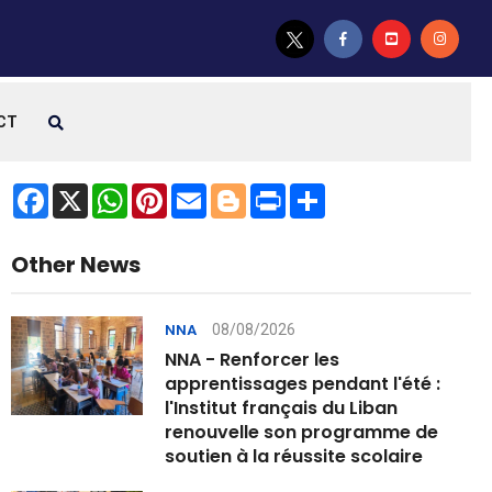
CT
Facebook
X
WhatsApp
Pinterest
Email
Blogger
Print
Share
Other News
08/08/2026
NNA
NNA - Renforcer les
apprentissages pendant l'été :
l'Institut français du Liban
renouvelle son programme de
soutien à la réussite scolaire