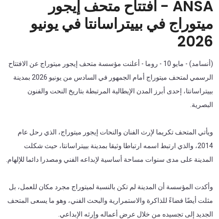
ANSA - افتتاح متحف إيجور
ميتوراج في بييتراسانتا في يونيو
2026
(أنسامد) - مايو 10 - روما - أعلنت مؤسسة متحف إيجور ميتوراج عن الافتتاح
الرسمي لمتحف ميتوراج أمام الجمهور في السادس من يونيو 2026 بمدينة
بييتراسانتا، إحدى أبرز المدن الإيطالية المرتبطة بتاريخ النحت والفنون
البصرية.
ويأتي المتحف تكريما لإرث الفنان والنحات إيجور ميتوراج، الذي رحل عام
2014، والذي ارتبط اسمه ارتباطا وثيقا بمدينة بييتراسانتا، حيث شكلت
المدينة على مدى سنوات مساحة أساسية لإبداعه الفني ومصدرا دائما للإلهام.
وأكدت المؤسسة أن المدينة لم تكن بالنسبة لميتوراج مجرد مكان للعمل، بل
مثلت أيضًا فضاءً للذاكرة والاستمرارية والبحث الفني، وهو ما يسعى المتحف
الجديد إلى تجسيده من خلال عرض أعماله وإرثه الإبداعي.