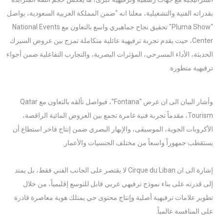
بقدراته الفنية والتشغيلية، معلنا انه "ضمن المملكة العربية السعودية، يواصل
"Pluma Show" تحقيق نجاح جماهيري واسع بالتعاون مع National Events
Center، حيث يقدم تجربة ترفيهية عائلية متكاملة تمزج بين عروض السيرك
الحديثة، الأداء المسرحي، المؤثرات البصرية، والتجارب التفاعلية ضمن أجواء
ترفيهية متطورة.
وأشار البيان الى ان عرض "Fontana"، فيواصل تألقه بالتعاون مع Qatar
Tourism، مقدماً تجربة فنية غامرة تجمع بين العروض المائية الراقصة،
الأكروبات الجوية، الموسيقى، والإبهار البصري ضمن إنتاج فاخر استطاع أن
يستقطب جمهوراً واسعاً من مختلف الجنسيات والأعمار.
إشارة الى ان Cirque du Liban لا يقتصر على الجانب الفني فقط، بل يمتد
إلى قدرته على بناء نموذج ترفيهي عربي قابل للتوسع إقليمياً، من خلال
تطوير علامات ترفيهية أصلية وإنتاج محتوى حي يمتلك هوية معاصرة قادرة
على المنافسة عالمياً.