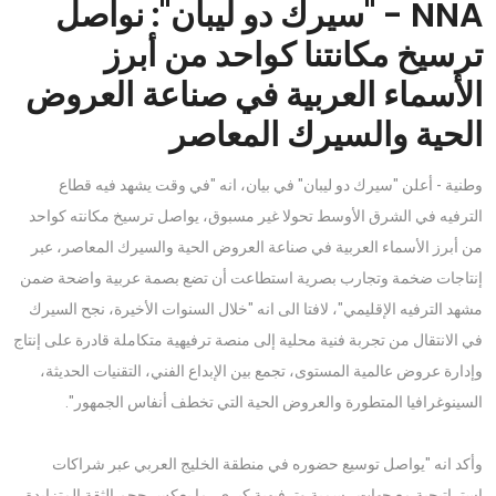
NNA - "سيرك دو ليبان": نواصل
ترسيخ مكانتنا كواحد من أبرز
الأسماء العربية في صناعة العروض
الحية والسيرك المعاصر
وطنية - أعلن "سيرك دو ليبان" في بيان، انه "في وقت يشهد فيه قطاع
الترفيه في الشرق الأوسط تحولا غير مسبوق، يواصل ترسيخ مكانته كواحد
من أبرز الأسماء العربية في صناعة العروض الحية والسيرك المعاصر، عبر
إنتاجات ضخمة وتجارب بصرية استطاعت أن تضع بصمة عربية واضحة ضمن
مشهد الترفيه الإقليمي"، لافتا الى انه "خلال السنوات الأخيرة، نجح السيرك
في الانتقال من تجربة فنية محلية إلى منصة ترفيهية متكاملة قادرة على إنتاج
وإدارة عروض عالمية المستوى، تجمع بين الإبداع الفني، التقنيات الحديثة،
السينوغرافيا المتطورة والعروض الحية التي تخطف أنفاس الجمهور".
وأكد انه "يواصل توسيع حضوره في منطقة الخليج العربي عبر شراكات
استراتيجية مع جهات رسمية وترفيهية كبرى، ما يعكس حجم الثقة المتزايدة