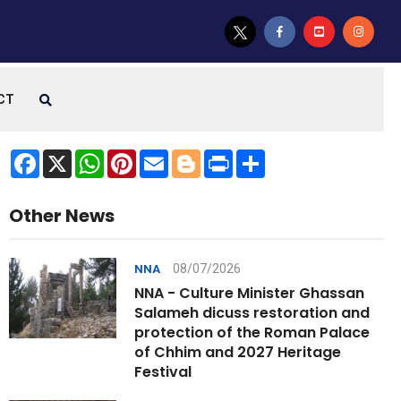
CT
Facebook
X
WhatsApp
Pinterest
Email
Blogger
Print
Share
Other News
08/07/2026
NNA
NNA - Culture Minister Ghassan
Salameh dicuss restoration and
protection of the Roman Palace
of Chhim and 2027 Heritage
Festival