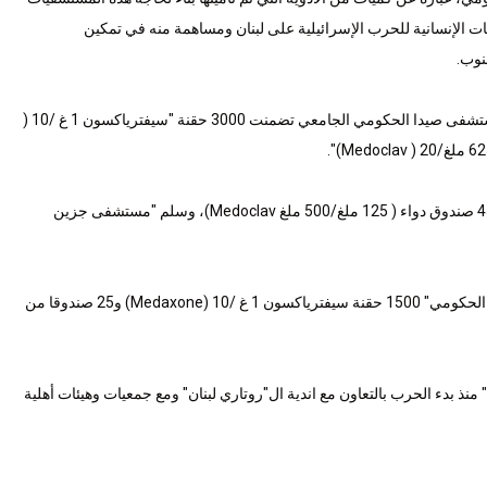
عيات الإنسانية للحرب الإسرائيلية على لبنان ومساهمة منه في تمكين
نوب.
وفي هذا السياق، قام وفد من "روتاري صيدا" بتسليم كمية من الأدوية لإدارة مستشفى صيدا الحكومي الجامعي تضمنت 3000 حقنة "سيفترياكسون 1 غ /10 (
وسلم روتاري صيدا إدارة "مستشفى نبيه بري الحكومي الجامعي" في النبطية 45 صندوق دواء ( 125 ملغ/500 ملغ Medoclav)، وسلم "مستشفى جزين
وسلم نادي "روتاري اوروبا - صور" ضمن المبادرة نفسها، إدارة "مستشفى صور الحكومي" 1500 حقنة سيفترياكسون 1 غ /10 (Medaxone) و25 صندوقا من
 منذ بدء الحرب بالتعاون مع اندية ال"روتاري لبنان" ومع جمعيات وهيئات أهلية