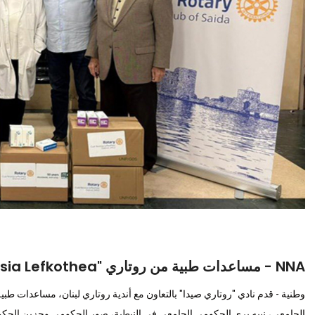
NNA - مساعدات طبية من روتاري "Nicosia Lefkothea" لمستشفيات حكومية جنوبا
الجامعي، نبيه بري الحكومي الجامعي في النبطية، صور الحكومي وجزين الحكومي