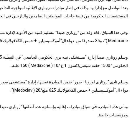
بعد التواصل مع إداراتها. وذلك في إطار مبادرات روتاري الإغاثية لمواجهة التدا
المستشفيات الحكومية من تلبية حاجات المواطنين الصامدين والنازحين في الج
Medaxone )"، و35 صندوقا من دواء ال"أموكسيسيلين + حمض الكلافولانيك 625 ملغ/20 ( Medoclav)".
الحكومي" 1500 حقنة سيفترياكسون 1 غ /10 ( Medaxone ) 150 علبة.
دواء ال"أموكسيسيلين + حمض الكلافولانيك 625 ملغ/20 ( Medoclav)".
وتأتي هذه المبادرة في سياق مبادرات إغاثية وإنسانية عدة أطلقها "روتاري صيدا"
ومؤسسات خاصة.