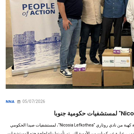
05/07/2026
NNA
وطنية - قدم نادي "روتاري صيدا" بالتعاون مع أندية روتاري لبنان، مساعدات طبية كهبة من نادي روتاري "Nicosia Lefkothea"، لمستشفيات صيدا الحكومي
، عبارة عن كميات من الأدوية التي تم تأمينها بناء لحاجة هذه المستشفيات