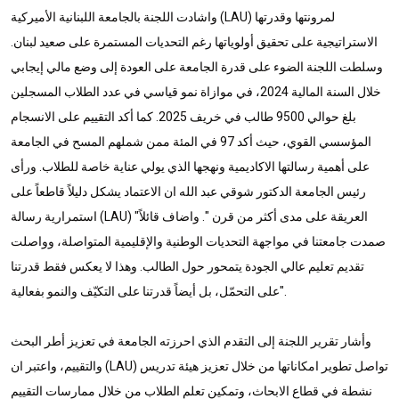
واشادت اللجنة بالجامعة اللبنانية الأميركية (LAU) لمرونتها وقدرتها
الاستراتيجية على تحقيق أولوياتها رغم التحديات المستمرة على صعيد لبنان.
وسلطت اللجنة الضوء على قدرة الجامعة على العودة إلى وضع مالي إيجابي
خلال السنة المالية 2024، في موازاة نمو قياسي في عدد الطلاب المسجلين
بلغ حوالي 9500 طالب في خريف 2025. كما أكد التقييم على الانسجام
المؤسسي القوي، حيث أكد 97 في المئة ممن شملهم المسح في الجامعة
على أهمية رسالتها الاكاديمية ونهجها الذي يولي عناية خاصة للطلاب. ورأى
رئيس الجامعة الدكتور شوقي عبد الله ان الاعتماد يشكل دليلاً قاطعاً على
استمرارية رسالة (LAU) العريقة على مدى أكثر من قرن ". واضاف قائلاً"
صمدت جامعتنا في مواجهة التحديات الوطنية والإقليمية المتواصلة، وواصلت
تقديم تعليم عالي الجودة يتمحور حول الطالب. وهذا لا يعكس فقط قدرتنا
على التحمّل، بل أيضاً قدرتنا على التكيّف والنمو بفعالية".
وأشار تقرير اللجنة إلى التقدم الذي احرزته الجامعة في تعزيز أطر البحث
والتقييم، واعتبر ان (LAU) تواصل تطوير امكاناتها من خلال تعزيز هيئة تدريس
نشطة في قطاع الابحاث، وتمكين تعلم الطلاب من خلال ممارسات التقييم