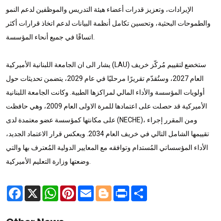
الإيرادات، وتعزيز قدرات أعضاء هيئة التدريس والموظفين لدعم النمو
والطموحات البحثية، وتحسين تكامل أنظمة البيانات لدعم اتخاذ قرارات أكثر
اتساقًا في جميع أنحاء المؤسسة.
يشار الى ان الجامعة اللبنانية الأميركية (LAU) ستخضع لتقييم مُركّز خريف
العام 2027، وستُقدّم تقريرًا مرحليًا في عام 2029، يتضمن تحديثات حول
أولويات المؤسسة والأداء المالي لمراكزها الطبية. وكانت الجامعة اللبنانية
الأميركية قد حصلت على اعتمادها للمرة الاولى العام 2009، وهي حافظت
على مكانتها كمؤسسة عضو معتمدة لدى (NECHE)، ومن المقرر إجراء
تقييمها الشامل التالي في خريف العام 2034. ويعكس قرار الاعتماد الجديد،
الأداء المؤسساتي المُستدام وتوافقه مع المعايير الدولية المُعترف بها والتي
وضعتها وزارة التعليم الأميركية.
Facebook
X
WhatsApp
Pinterest
Email
Blogger
Print
Share