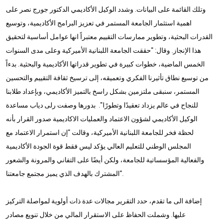
وتلك القائمة على البيانات. وشدد الوكيل الأكاديمي الدكتور جورج نصر على
اهمية استثمار الجامعة المستمر في تعزيز البرامج الأكاديمية، وتوسيع
القدرات البحثية، وتطوير ممارسات التقييم معتبراً انها عوامل أساسية لتحقيق
هذا الإنجاز. وقال: "حققت الجامعة اللبنانية الأميركية وعلى مدى السنوات
الخمس الماضية، خطوات كبيرة في تطوير قدراتها الأكاديمية والبحثية. بدءاً
من توسيع نطاق تأثيرنا الفكري وتعميقه، إلى ترسيخ ثقافة التقييم والتحسين
المستمر، سنبقى ملتزمين بشكل راسخ بالتميز الأكاديمي، وبإعداد طلابنا
للنجاح في عالم يزداد تعقيدًا وتطورًا". بدورها وصفت رلى دياب مساعدة
الوكيل الأكاديمي لشؤون الاعتماد والعمليات الاكاديمية صدور القرار بأنه
لحظة فخر للجامعة اللبنانية الأميركية، وقالت "إن استمرار الاعتماد مع
المجلس الوطني للتعليم العالي يؤكد ليس فقط قوة الجودة الأكاديمية
والفعالية المؤسساتية للجامعة، ولكن أيضًا على التفاني والمرونة والشعور
المشترك بالهدف الذي يميز مجتمع جامعتنا".
إضافة الى ما تقدم، حدد التقرير مجالات عدة ذات أولوية لمواصلة التركيز
عليها. وشملت الحفاظ على الاستقرار المالي من خلال تنويع مصادر