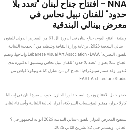
NNA - افتتاح جناح لبنان "تعدد بلا
حدود" للفنان نبيل نحاس في
معرض بينالي البندقية
وطنية - افتتح اليوم، جناح لبنان في الدورة اال 61 من المعرض الدولي للفنون
– بينالي البندقية 2026، برعاية وزارة الثقافة وبتنظيم من "الجمعية اللبنانية
للفنون البصرية" Lebanese Visual Art Association - LVAA وإنتاجها. ويضم
الجناح عملا بعنوان "تعدد بلا حدود" للفنان نبيل نحاس وبتنسيق الدكتورة ندى
غندور. وقد صمم سينوغرافيا الجناح كل من شارل كتانة ونيكولا فياض من
EAST Architecture Studio.
حضر حفل الافتتاح وزيرة السياحة لورا الخازن لحود، سفيرة لبنان في إيطاليا
كارلا جزار، ممثلو المؤسسات الشريكة، أفراد الجالية اللبنانية وأصدقاء لبنان.
سيفتح المعرض الدولي للفنون-بينالي البندقية 2026 أبوابه للجمهور في 9
الحالي، ويستمر حتى 22 تشرين الثاني 2026.