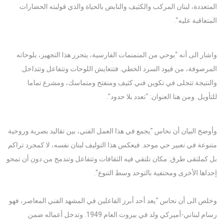
المتعددة، لبنان المركب والكثيف والنابض بالحياة والذي قولبته الحضارات
المتعاقبة عليه".
واشار الى أنه "بوحي من المنمنمات الفارسية، يتحرر هذا التجهيز، بلوحاته
المرصوفة، من قيود السرد الخطي. فتتعايش اللوحات وتتفاعل وتتداخل.
والنتيجة تتجلى في تكوين فني كثيف ومنفتح ومتماسك، ومشرع تماما
للتأويل. ومن هنا العنوان: "تعدد بلا حدود".
وأوضح البيان أن نحاس "يجمع في هذا العمل الفني، بين تقاليد بصرية وروحية
متنوعة في تعبير حي موحد. فيعكس هذا التوليف لبنان نفسه، لا كمجرد تراكم
بل كملتقى طرق: مكان تلتقي فيه الثقافات وتتفاعل وتندمج من دون أن تمحو
إحداها الأخرى ومحتفية بالتوحد وسط التنوع".
وخلص الى أن نحاس "يعد أحد أبرز الفاعلين في المشهد الفني المعاصر، فهو
رسام لبناني-أميركي ولد في بيروت العام 1949. وتدخل أعماله ضمن