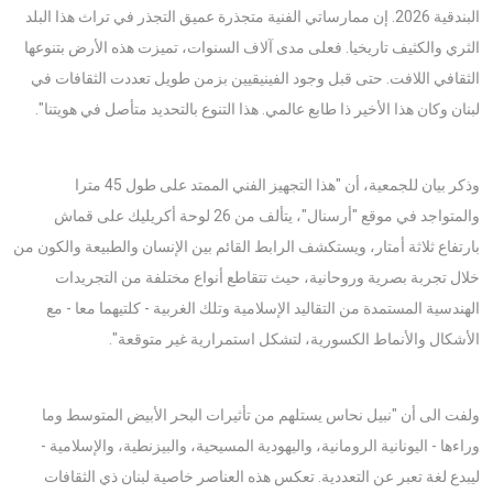
البندقية 2026. إن ممارساتي الفنية متجذرة عميق التجذر في تراث هذا البلد
الثري والكثيف تاريخيا. فعلى مدى آلاف السنوات، تميزت هذه الأرض بتنوعها
الثقافي اللافت. حتى قبل وجود الفينيقيين بزمن طويل تعددت الثقافات في
لبنان وكان هذا الأخير ذا طابع عالمي. هذا التنوع بالتحديد متأصل في هويتنا".
وذكر بيان للجمعية، أن "هذا التجهيز الفني الممتد على طول 45 مترا
والمتواجد في موقع "أرسنال"، يتألف من 26 لوحة أكريليك على قماش
بارتفاع ثلاثة أمتار، ويستكشف الرابط القائم بين الإنسان والطبيعة والكون من
خلال تجربة بصرية وروحانية، حيث تتقاطع أنواع مختلفة من التجريدات
الهندسية المستمدة من التقاليد الإسلامية وتلك الغربية - كلتيهما معا - مع
الأشكال والأنماط الكسورية، لتشكل استمرارية غير متوقعة".
ولفت الى أن "نبيل نحاس يستلهم من تأثيرات البحر الأبيض المتوسط وما
وراءها - اليونانية الرومانية، واليهودية المسيحية، والبيزنطية، والإسلامية -
ليبدع لغة تعبر عن التعددية. تعكس هذه العناصر خاصية لبنان ذي الثقافات