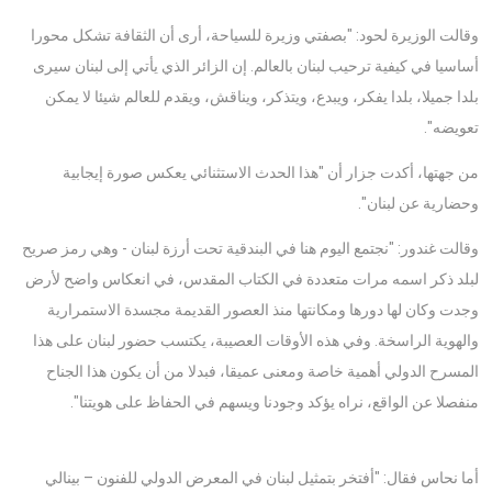
وقالت الوزيرة لحود: "بصفتي وزيرة للسياحة، أرى أن الثقافة تشكل محورا
أساسيا في كيفية ترحيب لبنان بالعالم. إن الزائر الذي يأتي إلى لبنان سيرى
بلدا جميلا، بلدا يفكر، ويبدع، ويتذكر، ويناقش، ويقدم للعالم شيئا لا يمكن
تعويضه".
من جهتها، أكدت جزار أن "هذا الحدث الاستثنائي يعكس صورة إيجابية
وحضارية عن لبنان".
وقالت غندور: "نجتمع اليوم هنا في البندقية تحت أرزة لبنان - وهي رمز صريح
لبلد ذكر اسمه مرات متعددة في الكتاب المقدس، في انعكاس واضح لأرض
وجدت وكان لها دورها ومكانتها منذ العصور القديمة مجسدة الاستمرارية
والهوية الراسخة. وفي هذه الأوقات العصيبة، يكتسب حضور لبنان على هذا
المسرح الدولي أهمية خاصة ومعنى عميقا، فبدلا من أن يكون هذا الجناح
منفصلا عن الواقع، نراه يؤكد وجودنا ويسهم في الحفاظ على هويتنا".
أما نحاس فقال: "أفتخر بتمثيل لبنان في المعرض الدولي للفنون – بينالي