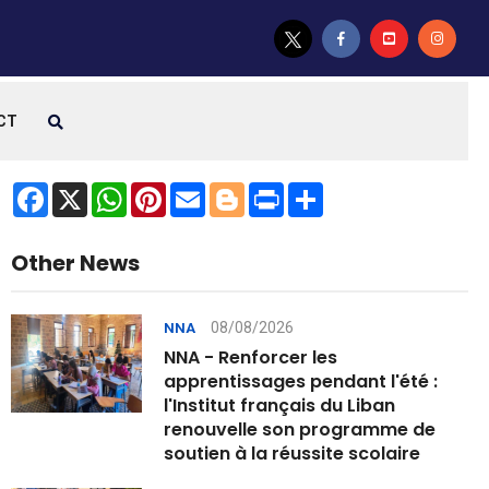
CT
Facebook
X
WhatsApp
Pinterest
Email
Blogger
Print
Share
Other News
08/08/2026
NNA
NNA - Renforcer les
apprentissages pendant l'été :
l'Institut français du Liban
renouvelle son programme de
soutien à la réussite scolaire